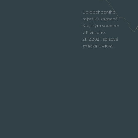
Do obchodního
rejstříku zapsaná
Krajským soudem
v Plzni dne
21.12.2021, spisová
značka C 41649.