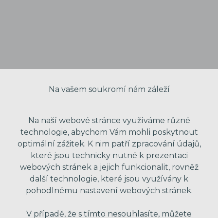
Na vašem soukromí nám záleží
Na naší webové stránce využíváme různé
technologie, abychom Vám mohli poskytnout
optimální zážitek. K nim patří zpracování údajů,
které jsou technicky nutné k prezentaci
VAŠE JMÉNO
webových stránek a jejich funkcionalit, rovněž
další technologie, které jsou využívány k
pohodlnému nastavení webových stránek.
VÁŠ EMAIL
V případě, že s tímto nesouhlasíte, můžete