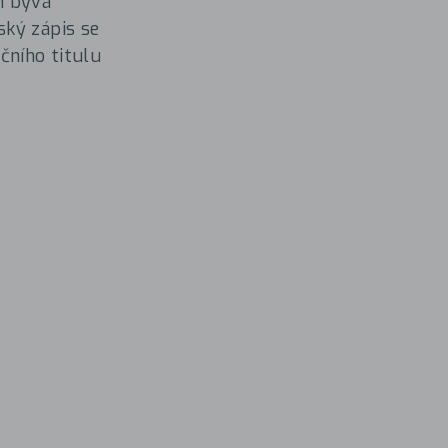
ím bývá
ský zápis se
čního titulu