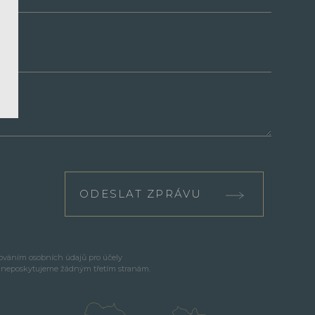
ODESLAT ZPRÁVU
cováním osobních údajů pro účely
e neposkytujeme žádným třetím stranám.