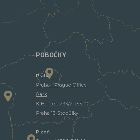
POBOČKY
Praha
Praha - Prague Office
Park
K Hájům 1233/2, 155 00
Praha 13-Stodůlky
Plzeň