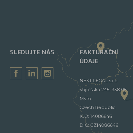
SLEDUJTE NÁS
FAKTURAČNÍ
ÚDAJE
NEST LEGAL s.r.o.
Vojtěšská 245, 338 05
Mýto
Czech Republic
IČO: 14086646
DIČ: CZ14086646