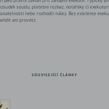
ží jako právní základ pro zahájení exekuce. Typicky j
sudek soudu, platební rozkaz, notářský či exekutor
onatelnosti nebo rozhodčí nález. Bez existence exeku
ařídit ani provést.
SOUVISEJÍCÍ ČLÁNKY