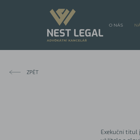
O NÁS
N
ZPĚT
Exekuční titul