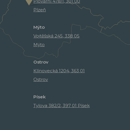
Plovární 478/1, 301 00
Plzeň
Mýto
Vojtěšská 245, 338 05
Mýto
Ostrov
Klínovecká 1204, 363 01
Ostrov
Písek
Tylova 382/2, 397 01 Písek