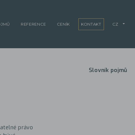
OJMŮ
REFERENCE
CENÍK
KONTAKT
CZ
Slovník pojmů
natelné právo