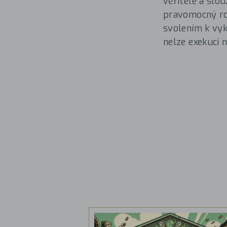
věřitele a slou
pravomocný roz
svolením k vyk
nelze exekuci n