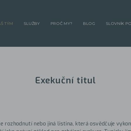
ÁŠ TÝM
SLUŽBY
PROČ MY?
BLOG
SLOVNÍK P
Exekuční titul
 je rozhodnutí nebo jiná listina, která osvědčuje vyko