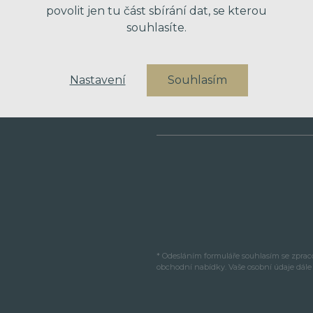
povolit jen tu část sbírání dat, se kterou
souhlasíte.
VÁŠ TELEFON
Nastavení
Souhlasím
VAŠE ZPRÁVA
* Odesláním formuláře souhlasím se zpra
obchodní nabídky. Vaše osobní údaje dál