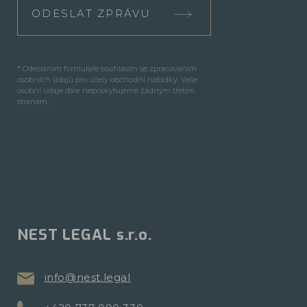
ODESLAT ZPRÁVU
* Odesláním formuláře souhlasím se zpracováním
osobních údajů pro účely obchodní nabídky. Vaše
osobní údaje dále neposkytujeme žádným třetím
stranám.
NEST LEGAL s.r.o.
info@nest.legal