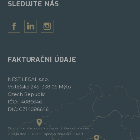
SLEDUJTE NÁS
FAKTURAČNÍ ÚDAJE
NEST LEGAL s.r.o.
Vojtěšská 245, 338 05 Mýto
Czech Republic
IČO: 14086646
DIČ: CZ14086646
Do obchodního rejstříku zapsaná Krajským soudem
v Plzni dne 21.12.2021, spisová značka C 41649.