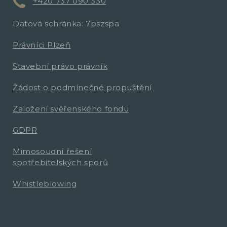
+420 737 090 330
Datová schránka: 7pszspa
Právníci Plzeň
Stavební právo právník
Žádost o podmínečné propuštění
Založení svěřenského fondu
GDPR
Mimosoudní řešení
spotřebitelských sporů
Whistleblowing