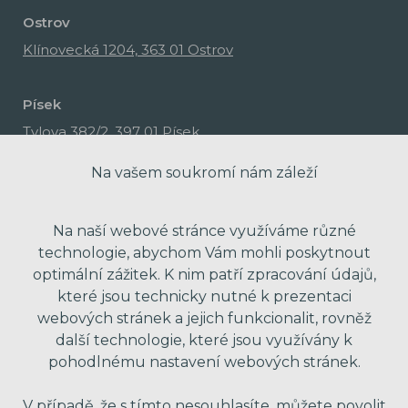
Ostrov
Klínovecká 1204, 363 01 Ostrov
Písek
Tylova 382/2, 397 01 Písek
Na vašem soukromí nám záleží
Na naší webové stránce využíváme různé
technologie, abychom Vám mohli poskytnout
optimální zážitek. K nim patří zpracování údajů,
které jsou technicky nutné k prezentaci
webových stránek a jejich funkcionalit, rovněž
další technologie, které jsou využívány k
pohodlnému nastavení webových stránek.
made with passion by Red Peppers
V případě, že s tímto nesouhlasíte, můžete povolit