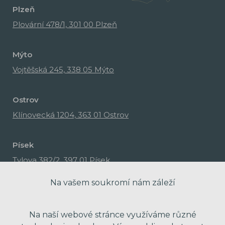
Plzeň
Plovární 478/1, 301 00 Plzeň
Mýto
Vojtěšská 245, 338 05 Mýto
Ostrov
Klínovecká 1204, 363 01 Ostrov
Písek
Tylova 382/2, 397 01 Písek
Na vašem soukromí nám záleží
Na naší webové stránce využíváme různé