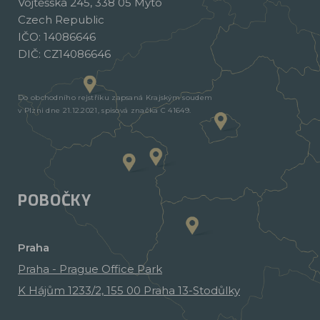
Vojtěšská 245, 338 05 Mýto
Czech Republic
IČO: 14086646
DIČ: CZ14086646
Do obchodního rejstříku zapsaná Krajským soudem
v Plzni dne 21.12.2021, spisová značka C 41649.
POBOČKY
Praha
Praha - Prague Office Park
K Hájům 1233/2, 155 00 Praha 13-Stodůlky