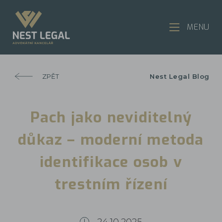
MENU
ZPĚT
Nest Legal Blog
Pach jako neviditelný
důkaz – moderní metoda
identifikace osob v
trestním řízení