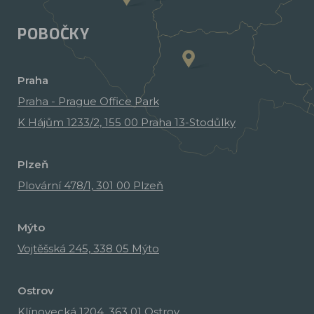
POBOČKY
Praha
Praha - Prague Office Park
K Hájům 1233/2, 155 00 Praha 13-Stodůlky
Plzeň
Plovární 478/1, 301 00 Plzeň
Mýto
Vojtěšská 245, 338 05 Mýto
Ostrov
Klínovecká 1204, 363 01 Ostrov