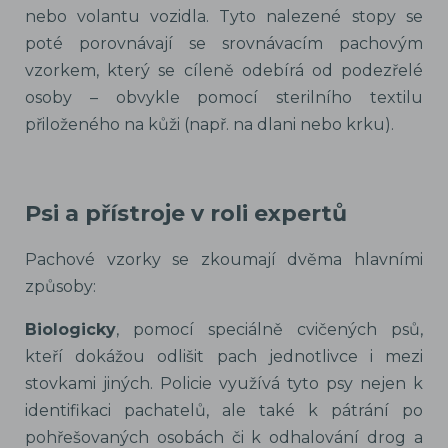
nebo volantu vozidla. Tyto nalezené
stopy se
poté porovnávají se srovnávacím pachovým
vzorkem, který se cíleně odebírá od podezřelé
osoby – obvykle pomocí sterilního textilu
přiloženého na kůži (např. na dlani nebo krku).
Psi a přístroje v roli expertů
Pachové vzorky se zkoumají dvěma hlavními
způsoby:
Biologicky
, pomocí speciálně cvičených psů,
kteří dokážou odlišit pach jednotlivce i mezi
stovkami jiných. Policie využívá tyto psy nejen k
identifikaci pachatelů, ale také k pátrání po
pohřešovaných osobách či k odhalování drog a