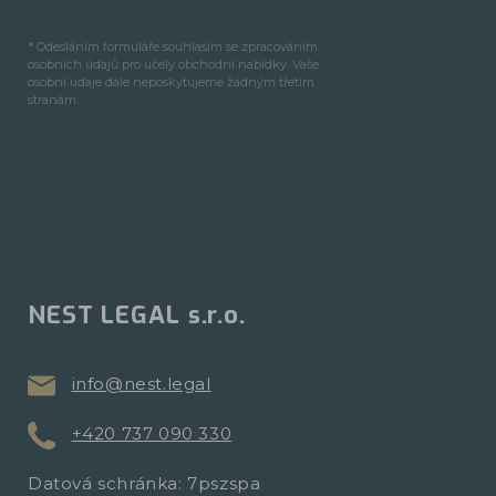
* Odesláním formuláře souhlasím se zpracováním
osobních údajů pro účely obchodní nabídky. Vaše
osobní údaje dále neposkytujeme žádným třetím
stranám.
NEST LEGAL s.r.o.
info@nest.legal
+420 737 090 330
Datová schránka: 7pszspa