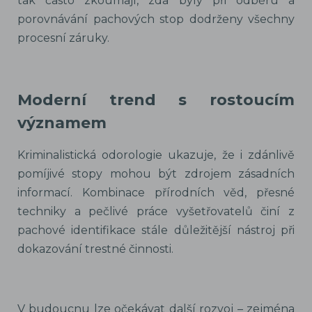
tak často zkoumají, zda byly při odběru a
porovnávání pachových stop dodrženy všechny
procesní záruky.
Moderní trend s rostoucím
významem
Kriminalistická odorologie ukazuje, že i zdánlivě
pomíjivé stopy mohou být zdrojem zásadních
informací. Kombinace přírodních věd, přesné
techniky a pečlivé práce vyšetřovatelů činí z
pachové identifikace stále důležitější nástroj při
dokazování trestné činnosti.
V budoucnu lze očekávat další rozvoj – zejména