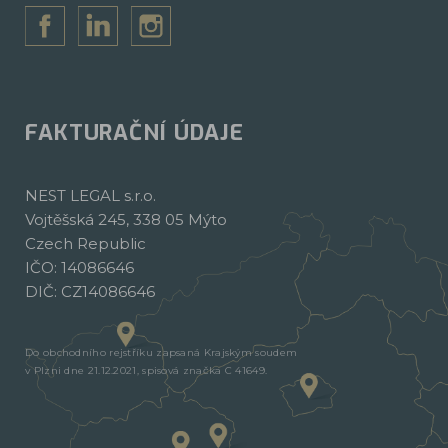
FAKTURAČNÍ ÚDAJE
NEST LEGAL s.r.o.
Vojtěšská 245, 338 05 Mýto
Czech Republic
IČO: 14086646
DIČ: CZ14086646
Do obchodního rejstříku zapsaná Krajským soudem
v Plzni dne 21.12.2021, spisová značka C 41649.