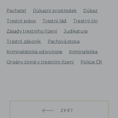
Pachatel
Důkazní prostředek
Důkaz
Trestní právo
Trestní řád
Trestný čin
Zásady trestního řízení
Judikatura
Trestní zákoník
Pachová stopa
Kriminalistická odorologie
Kriminalistika
Orgány činné v trestním řízení
Policie ČR
ZPĚT