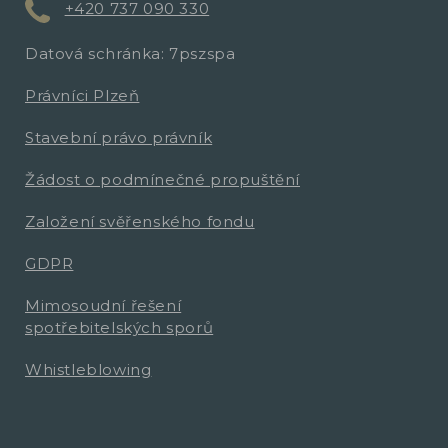
+420 737 090 330
Datová schránka: 7pszspa
Právníci Plzeň
Stavební právo právník
Žádost o podmínečné propuštění
Založení svěřenského fondu
GDPR
Mimosoudní řešení
spotřebitelských sporů
Whistleblowing