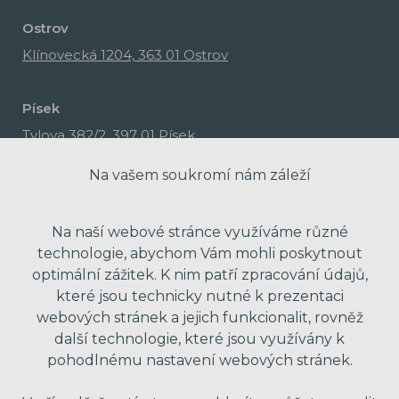
Ostrov
Klínovecká 1204, 363 01 Ostrov
Písek
Tylova 382/2, 397 01 Písek
Na vašem soukromí nám záleží
Na naší webové stránce využíváme různé
technologie, abychom Vám mohli poskytnout
optimální zážitek. K nim patří zpracování údajů,
které jsou technicky nutné k prezentaci
webových stránek a jejich funkcionalit, rovněž
další technologie, které jsou využívány k
pohodlnému nastavení webových stránek.
made with passion by Red Peppers