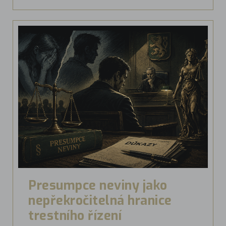
Presumpce neviny jako
nepřekročitelná hranice
trestního řízení