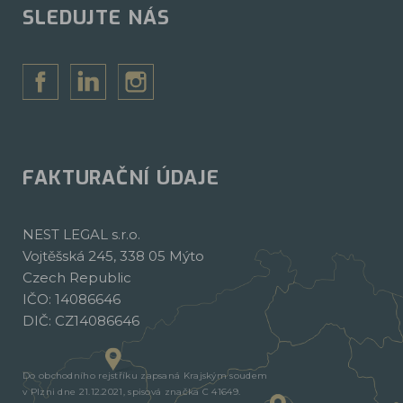
SLEDUJTE NÁS
FAKTURAČNÍ ÚDAJE
NEST LEGAL s.r.o.
Vojtěšská 245, 338 05 Mýto
Czech Republic
IČO: 14086646
DIČ: CZ14086646
Do obchodního rejstříku zapsaná Krajským soudem
v Plzni dne 21.12.2021, spisová značka C 41649.