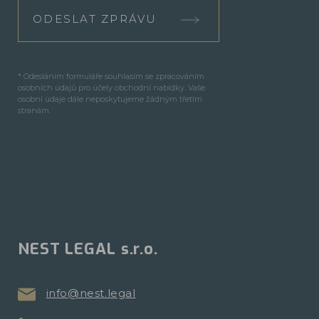
ODESLAT ZPRÁVU
* Odesláním formuláře souhlasím se zpracováním
osobních údajů pro účely obchodní nabídky. Vaše
osobní údaje dále neposkytujeme žádným třetím
stranám.
NEST LEGAL s.r.o.
info@nest.legal