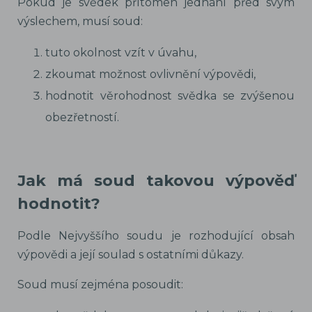
Pokud je svědek přítomen jednání před svým
výslechem, musí soud:
tuto okolnost vzít v úvahu,
zkoumat možnost ovlivnění výpovědi,
hodnotit věrohodnost svědka se zvýšenou
obezřetností.
Jak má soud takovou výpověď
hodnotit?
Podle Nejvyššího soudu je rozhodující obsah
výpovědi a její soulad s ostatními důkazy.
Soud musí zejména posoudit: