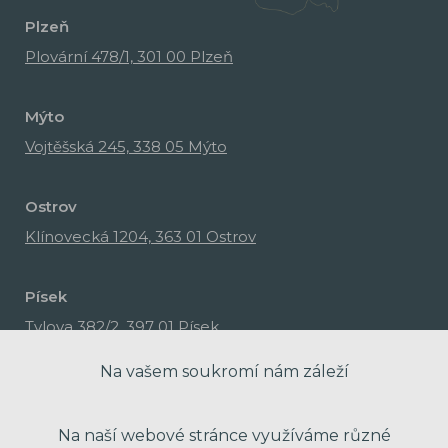
Plzeň
Plovární 478/1, 301 00 Plzeň
Mýto
Vojtěšská 245, 338 05 Mýto
Ostrov
Klínovecká 1204, 363 01 Ostrov
Písek
Tylova 382/2, 397 01 Písek
Na vašem soukromí nám záleží
Na naší webové stránce využíváme různé