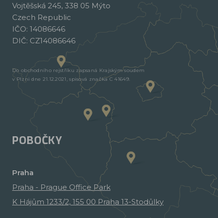
Vojtěšská 245, 338 05 Mýto
Czech Republic
IČO: 14086646
DIČ: CZ14086646
Do obchodního rejstříku zapsaná Krajským soudem
v Plzni dne 21.12.2021, spisová značka C 41649.
POBOČKY
Praha
Praha - Prague Office Park
K Hájům 1233/2, 155 00 Praha 13-Stodůlky