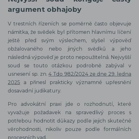
argument obhajoby
V trestních řízeních se poměrně často objevuje
námitka, že svědek byl přítomen hlavnímu líčení
ještě před svým výslechem, slyšel výpověď
obžalovaného nebo jiných svědků a jeho
následná výpověď je proto nepoužitelná. Nejvyšší
soud se touto otázkou podrobně zabýval v
usnesení sp. zn.
4 Tdo 982/2024 ze dne 29. ledna
2025
a přinesl prakticky významné upřesnění
dosavadní judikatury.
Pro advokátní praxi jde o rozhodnutí, které
vyvažuje požadavek na spravedlivý proces s
potřebou hodnotit důkazy podle jejich skutečné
věrohodnosti, nikoliv pouze podle formálních
procesních vad.