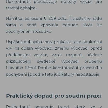
Rozhodnutí představuje důležitý vzkaz pro
trestní obhájce.
Námitka porušení
§ 209 odst. 1 trestního řádu
sama o sobě zpravidla nebude stačit ke
zpochybnění rozsudku.
Úspěšná obhajoba musí prokázat také konkrétní
vliv na obsah výpovědi, změnu výpovědi oproti
předchozím verzím, vznik rozporů, účelové
přizpůsobení svědecké výpovědi průběhu
hlavního líčení Pouhé konstatování procesního
pochybení již podle této judikatury nepostačuje.
Praktický dopad pro soudní praxi
Rozhodnutí potvrzuje trend, který lze v