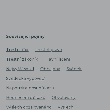
Související pojmy
Trestní řád
Trestní právo
Trestní zákoník
Hlavní líčení
Nejvyšší soud
Obhajoba
Svědek
Svědecká výpověď
Nepoužitelnost důkazu
Hodnocení důkazů
Obžalovaný
Výslech obžalovaného
Výslech