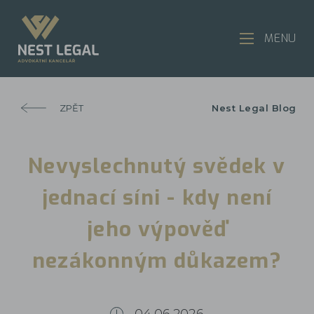
MENU
ZPĚT
Nest Legal Blog
Nevyslechnutý svědek v
jednací síni - kdy není
jeho výpověď
nezákonným důkazem?