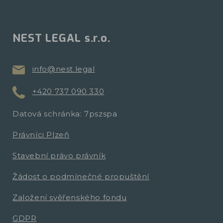
NEST LEGAL s.r.o.
info@nest.legal
+420 737 090 330
Datová schránka: 7pszspa
Právníci Plzeň
Stavební právo právník
Žádost o podmínečné propuštění
Založení svěřenského fondu
GDPR