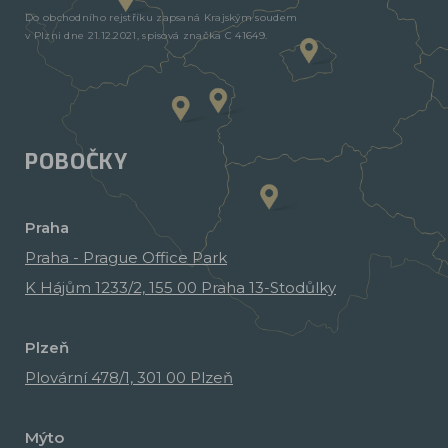
Do obchodního rejstříku zapsaná Krajským soudem
v Plzni dne 21.12.2021, spisová značka C 41649.
POBOČKY
Praha
Praha - Prague Office Park
K Hájům 1233/2, 155 00 Praha 13-Stodůlky
Plzeň
Plovární 478/1, 301 00 Plzeň
Mýto