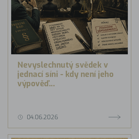
Nevyslechnutý svědek v
jednací síni - kdy není jeho
výpověď...
04.06.2026