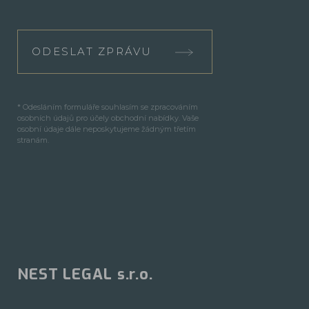
ODESLAT ZPRÁVU
* Odesláním formuláře souhlasím se zpracováním
osobních údajů pro účely obchodní nabídky. Vaše
osobní údaje dále neposkytujeme žádným třetím
stranám.
NEST LEGAL s.r.o.