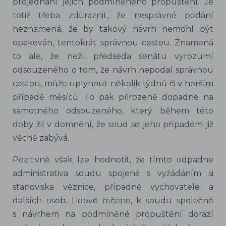
projednání jejich podmíněného propuštění. Je
totiž třeba zdůraznit, že nesprávné podání
neznamená, že by takový návrh nemohl být
opakován, tentokrát správnou cestou. Znamená
to ale, že nežli předseda senátu vyrozumí
odsouzeného o tom, že návrh nepodal správnou
cestou, může uplynout několik týdnů či v horším
případě měsíců. To pak přirozeně dopadne na
samotného odsouzeného, který během této
doby žil v domnění, že soud se jeho případem již
věcně zabývá.
Pozitivně však lze hodnotit, že tímto odpadne
administrativa soudu spojená s vyžádáním si
stanoviska věznice, případně vychovatele a
dalších osob. Lidově řečeno, k soudu společně
s návrhem na podmíněné propuštění dorazí