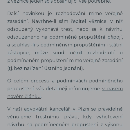
z věznice jeden spis obsahující vše potřebné.
Další novinkou je rozhodování mimo veřejné
zasedání. Navrhne-li sám ředitel věznice, v níž
odsouzený vykonává trest, nebo se k návrhu
odsouzeného na podmíněné propuštění připojí,
a souhlasí-li s podmíněným propuštěním i státní
zástupce, může soud učinit rozhodnutí o
podmíněném propuštění mimo veřejné zasedání
(tj. bez nařízení ústního jednání).
O celém procesu a podmínkách podmíněného
propuštění vás detailněji informujeme
v našem
novém článku
.
V naší
advokátní kanceláři v Plzni
se pravidelně
věnujeme trestnímu právu, kdy vyhotovení
návrhu na podmínečném propuštění z výkonu