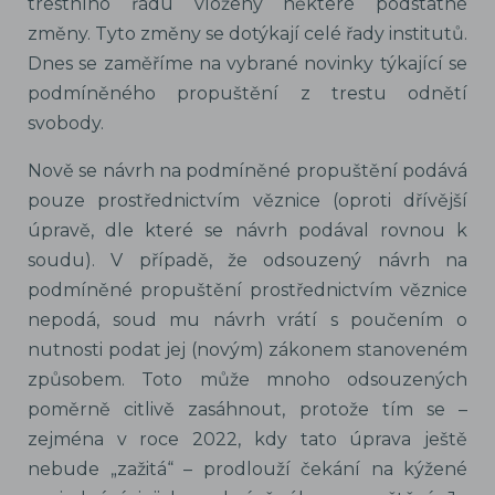
trestního řádu vloženy některé podstatné
změny. Tyto změny se dotýkají celé řady institutů.
Dnes se zaměříme na vybrané novinky týkající se
podmíněného propuštění z trestu odnětí
svobody.
Nově se návrh na podmíněné propuštění podává
pouze prostřednictvím věznice (oproti dřívější
úpravě, dle které se návrh podával rovnou k
soudu). V případě, že odsouzený návrh na
podmíněné propuštění prostřednictvím věznice
nepodá, soud mu návrh vrátí s poučením o
nutnosti podat jej (novým) zákonem stanoveném
způsobem. Toto může mnoho odsouzených
poměrně citlivě zasáhnout, protože tím se –
zejména v roce 2022, kdy tato úprava ještě
nebude „zažitá“ – prodlouží čekání na kýžené