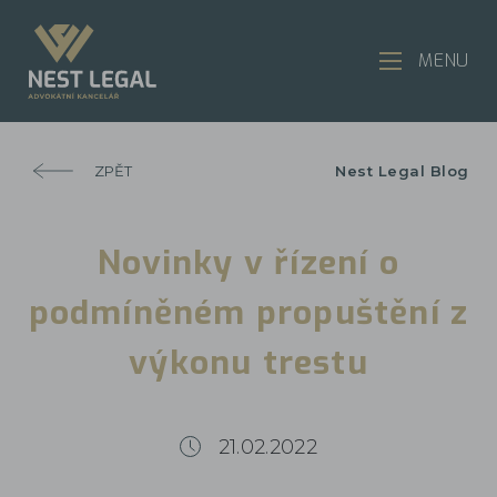
MENU
ZPĚT
Nest Legal Blog
Novinky v řízení o
podmíněném propuštění z
výkonu trestu
21.02.2022