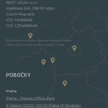
NEST LEGAL s.r.o.
Vojtěšská 245, 338 05 Mýto
Czech Republic
IČO: 14086646
DIČ: CZ14086646
Do obchodního rejstříku zapsaná Krajským soudem
v Plzni dne 21.12.2021, spisová značka C 41649.
POBOČKY
Praha
Praha - Prague Office Park
K Hájům 1233/2, 155 00 Praha 13-Stodůlky