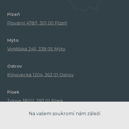
Plzeň
Plovární 478/1, 301 00 Plzeň
Mýto
Vojtěšská 245, 338 05 Mýto
Ostrov
Klínovecká 1204, 363 01 Ostrov
Písek
Tylova 382/2, 397 01 Písek
Na vašem soukromí nám záleží