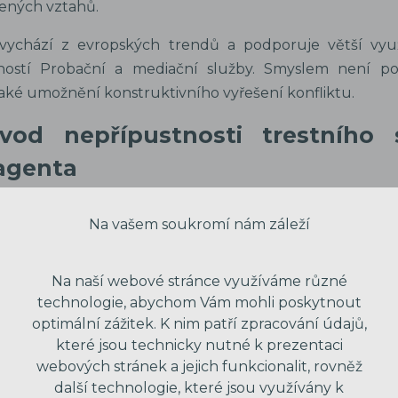
ených vztahů.
vychází z evropských trendů a podporuje větší vyu
ností Probační a mediační služby. Smyslem není po
také umožnění konstruktivního vyřešení konfliktu.
od nepřípustnosti trestního 
agenta
ový důvod, kdy je trestní stíhání nepřípustné – týká se
Na vašem soukromí nám záleží
enta postupujícího v rámci oprávnění podle trestního řád
e zásady legality, která má bránit trestnímu stíhání poli
Na naší webové stránce využíváme různé
ud splní přísné zákonem stanovené podmínky.
technologie, abychom Vám mohli poskytnout
optimální zážitek. K nim patří zpracování údajů,
í ochrany důvěrné komunik
které jsou technicky nutné k prezentaci
webových stránek a jejich funkcionalit, rovněž
m a obhájcem
další technologie, které jsou využívány k