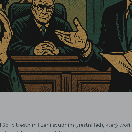
1 Sb., o trestním řízení soudním (trestní řád
), který tvoř