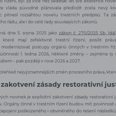
o řízení, byl za více než šedesát let své existence nove
ože vláda původně plánovala předložit zcela nový kode
 přinesl rozsáhlou novelu trestních předpisů. Ta z
ho řádu, ale i do celé řady souvisejících zákonů.
ená dne 5. srpna 2025 jako
zákon č. 270/2025 Sb. (dál
 které mají zefektivnit trestní řízení, posílit prá
modernizovat postupy orgánů činných v trestním říze
činnosti 1. ledna 2026, některé změny – zejména ty sou
kátem – pak později v roce 2026 a 2027.
 přehled nejvýznamnějších změn procesního práva, které
zakotvení zásady restorativní jus
ých novinek je explicitní zakotvení zásady restorativní j
u. Orgány činné v trestním řízení budou mít povinnost 
apojení poškozeného i obviněného do řešení následků