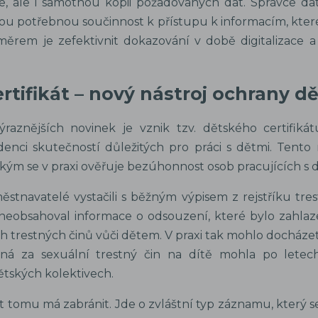
e, ale i samotnou kopii požadovaných dat. Správce d
nou potřebnou součinnost k přístupu k informacím, kte
měrem je zefektivnit dokazování v době digitalizace a 
rtifikát – nový nástroj ochrany dě
raznějších novinek je vznik tzv. dětského certifikát
enci skutečností důležitých pro práci s dětmi. Tento 
kým se v praxi ověřuje bezúhonnost osob pracujících s d
stnavatelé vystačili s běžným výpisem z rejstříku tre
 neobsahoval informace o odsouzení, které bylo zahlaz
h trestných činů vůči dětem. V praxi tak mohlo docházet
ná za sexuální trestný čin na dítě mohla po letec
ětských kolektivech.
át tomu má zabránit. Jde o zvláštní typ záznamu, který 