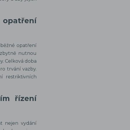
opatření
dběžné opatření
nezbytně nutnou
by. Celková doba
o trvání vazby.
 restriktivních
ím řízení
t nejen vydání