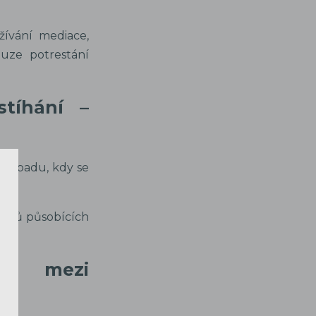
žívání mediace,
uze potrestání
stíhání –
 případu, kdy se
u.
cistů působících
ace mezi