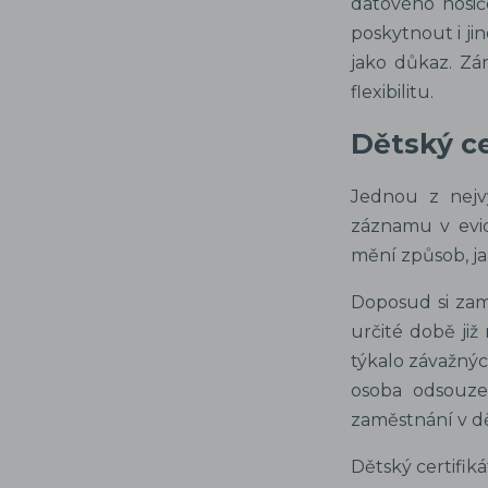
datového nosič
poskytnout i ji
jako důkaz. Zá
flexibilitu.
Dětský ce
Jednou z nejvý
záznamu v evid
mění způsob, ja
Doposud si zamě
určité době již
týkalo závažnýc
osoba odsouze
zaměstnání v d
Dětský certifik