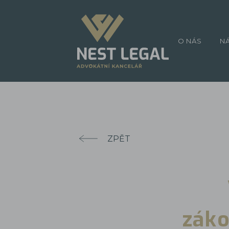
O NÁS
N
ZPĚT
záko