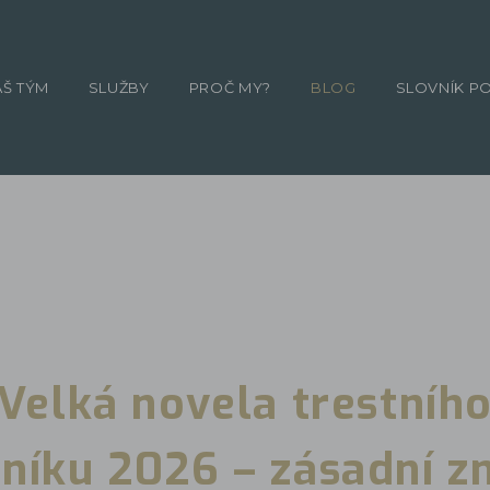
ÁŠ TÝM
SLUŽBY
PROČ MY?
BLOG
SLOVNÍK P
Velká novela trestníh
níku 2026 – zásadní 