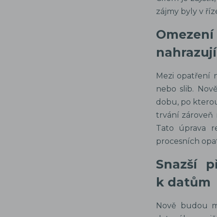
zájmy byly v říz
Omezení
nahrazují
Mezi opatření 
nebo slib. Nov
dobu, po kterou
trvání zároveň
Tato úprava re
procesních opat
Snazší p
k datům
Nově budou mí