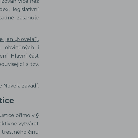
lizován více než
x, legislativní
ásadně zasahuje
e jen „Novela“)
,
va obviněných i
ní. Hlavní část
visející s tzv.
 Novela zavádí.
tice
ustice přímo v §
aktivně vytvářet
 trestného činu