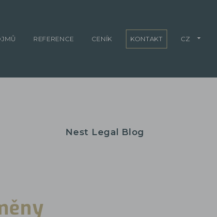
OJMŮ
REFERENCE
CENÍK
KONTAKT
CZ
Nest Legal Blog
o
změny