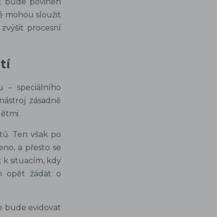
at bude povinen
ré mohou sloužit
zvýšit procesní
tí
u – speciálního
nástroj zásadně
ětmi.
stů. Ten však po
eno, a přesto se
 k situacím, kdy
h opět žádat o
se bude evidovat