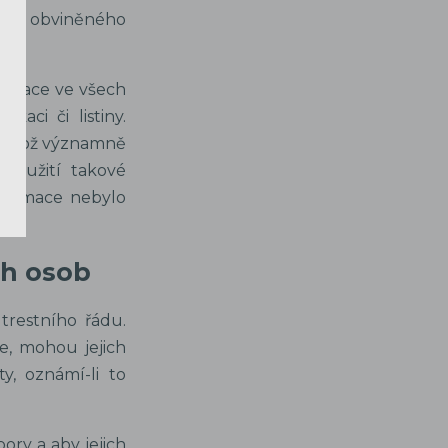
ace obviněného
nikace ve všech
aci či listiny.
az, což významně
použití takové
nformace nebylo
ch osob
trestního řádu.
, mohou jejich
y, oznámí-li to
ory a aby jejich