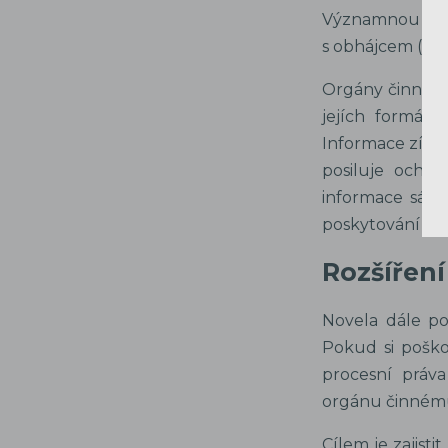
Významnou nov
s obhájcem (nov
Orgány činné v
jejích formách
Informace získa
posiluje ochr
informace sám 
poskytování prá
Rozšířen
Novela dále po
Pokud si pošk
procesní práva
orgánu činnému 
Cílem je zajist