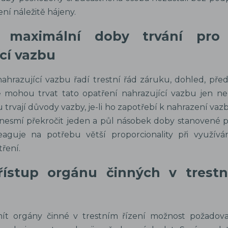
ení náležitě hájeny.
 maximální doby trvání pro 
cí vazbu
nahrazující vazbu řadí trestní řád záruku, dohled, pře
ě mohou trvat tato opatření nahrazující vazbu jen 
 trvají důvody vazby, je-li ho zapotřebí k nahrazení vaz
 nesmí překročit jeden a půl násobek doby stanovené pr
aguje na potřebu větší proporcionality při využívání
ření.
řístup orgánu činných v trestn
t orgány činné v trestním řízení možnost požadova