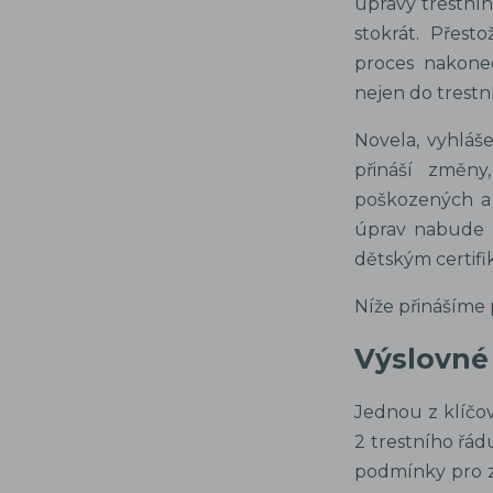
úpravy trestníh
stokrát. Přest
proces nakonec
nejen do trestní
Novela, vyhláš
přináší změny,
poškozených a 
úprav nabude ú
dětským certifi
Níže přinášíme
Výslovné 
Jednou z klíčov
2 trestního řád
podmínky pro z