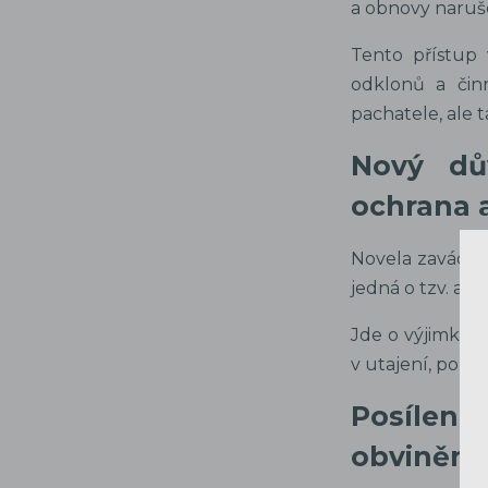
a obnovy naruš
Tento přístup 
odklonů a čin
pachatele, ale 
Nový dův
ochrana 
Novela zavádí n
jedná o tzv. ag
Jde o výjimku z
v utajení, pok
Posílen
obviněný