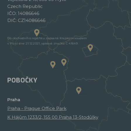
Czech Republic
IČO: 14086646
DIČ: CZ14086646
Do obchodního rejstříku zapsaná Krajským soudem
v Plzni dne 21.12.2021, spisová značka C 41649.
POBOČKY
Praha
Praha - Prague Office Park
K Hájům 1233/2, 155 00 Praha 13-Stodůlky