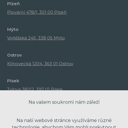
Plzeň
Plovární 478/1, 301 00 Plzeň
Mýto
Vojtěšská 245, 338 05 Mýto
Ostrov
Klínovecká 1204, 363 01 Ostrov
Písek
Tylova 382/2, 397 01 Písek
Na vašem soukromí nám záleží
Na naší webové stránce využíváme různé
technologie, abychom Vám mohli poskytnout