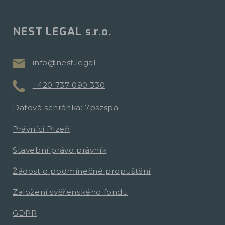
NEST LEGAL s.r.o.
info@nest.legal
+420 737 090 330
Datová schránka: 7pszspa
Právníci Plzeň
Stavební právo právník
Žádost o podmínečné propuštění
Založení svěřenského fondu
GDPR