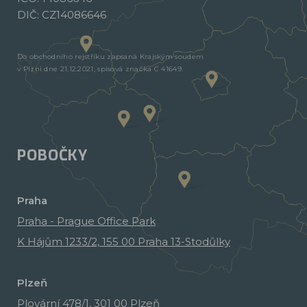
DIČ: CZ14086646
Do obchodního rejstříku zapsaná Krajským soudem
v Plzni dne 21.12.2021, spisová značka C 41649.
POBOČKY
Praha
Praha - Prague Office Park
K Hájům 1233/2, 155 00 Praha 13-Stodůlky
Plzeň
Plovární 478/1, 301 00 Plzeň