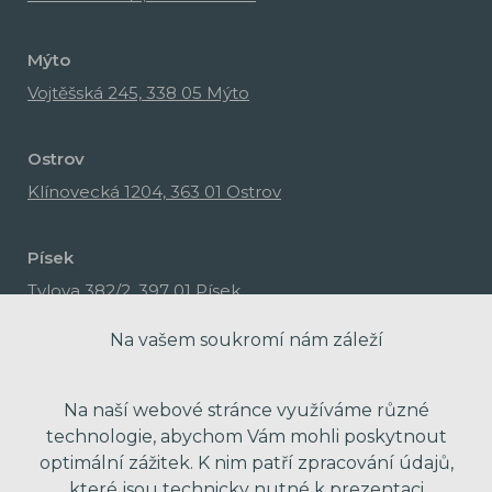
Mýto
Vojtěšská 245, 338 05 Mýto
Ostrov
Klínovecká 1204, 363 01 Ostrov
Písek
Tylova 382/2, 397 01 Písek
Na vašem soukromí nám záleží
Na naší webové stránce využíváme různé
technologie, abychom Vám mohli poskytnout
optimální zážitek. K nim patří zpracování údajů,
které jsou technicky nutné k prezentaci