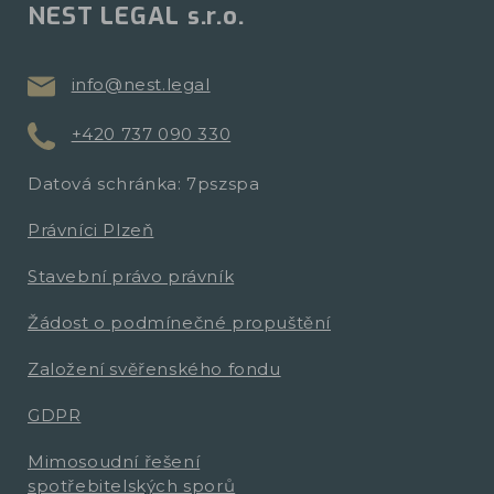
NEST LEGAL s.r.o.
info@nest.legal
+420 737 090 330
Datová schránka: 7pszspa
Právníci Plzeň
Stavební právo právník
Žádost o podmínečné propuštění
Založení svěřenského fondu
GDPR
Mimosoudní řešení
spotřebitelských sporů