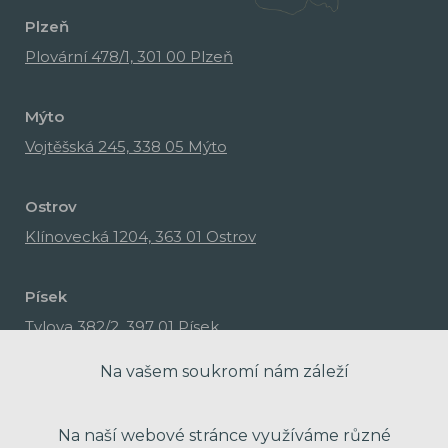
Plzeň
Plovární 478/1, 301 00 Plzeň
Mýto
Vojtěšská 245, 338 05 Mýto
Ostrov
Klínovecká 1204, 363 01 Ostrov
Písek
Tylova 382/2, 397 01 Písek
Na vašem soukromí nám záleží
Na naší webové stránce využíváme různé