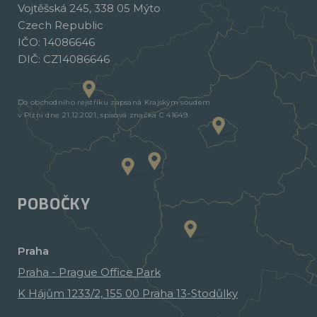
Vojtěšská 245, 338 05 Mýto
Czech Republic
IČO: 14086646
DIČ: CZ14086646
Do obchodního rejstříku zapsaná Krajským soudem
v Plzni dne 21.12.2021, spisová značka C 41649.
POBOČKY
Praha
Praha - Prague Office Park
K Hájům 1233/2, 155 00 Praha 13-Stodůlky