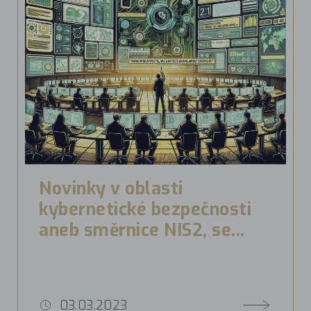
Novinky v oblasti
kybernetické bezpečnosti
aneb směrnice NIS2, se...
03.03.2023