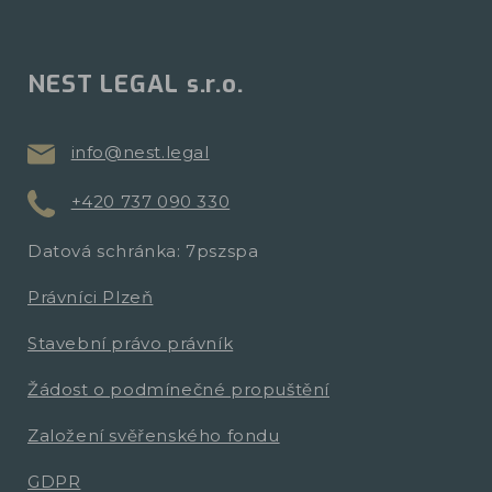
NEST LEGAL s.r.o.
info@nest.legal
+420 737 090 330
Datová schránka: 7pszspa
Právníci Plzeň
Stavební právo právník
Žádost o podmínečné propuštění
Založení svěřenského fondu
GDPR