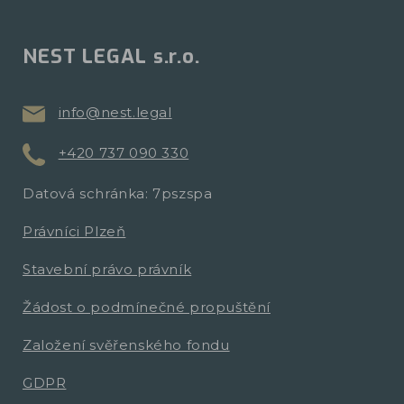
NEST LEGAL s.r.o.
info@nest.legal
+420 737 090 330
Datová schránka: 7pszspa
Právníci Plzeň
Stavební právo právník
Žádost o podmínečné propuštění
Založení svěřenského fondu
GDPR