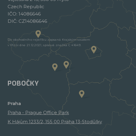
Czech Republic
IČO: 14086646
DIČ: CZ14086646
Do obchodního rejstříku zapsaná Krajským soudem
v Plzni dne 21.12.2021, spisová značka C 41649.
POBOČKY
Praha
Praha - Prague Office Park
K Hájům 1233/2, 155 00 Praha 13-Stodůlky