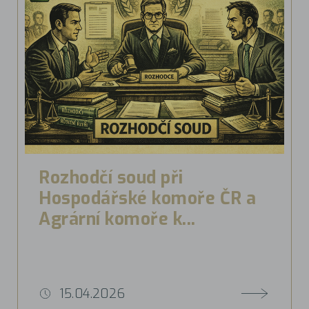
Rozhodčí soud při
Hospodářské komoře ČR a
Agrární komoře k...
15.04.2026