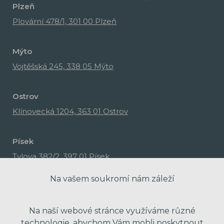
Plzeň
Plovární 478/1, 301 00 Plzeň
Mýto
Vojtěšská 245, 338 05 Mýto
Ostrov
Klínovecká 1204, 363 01 Ostrov
Písek
Tylova 382/2, 397 01 Písek
Na vašem soukromí nám záleží
Na naší webové stránce využíváme různé
technologie, abychom Vám mohli poskytnout