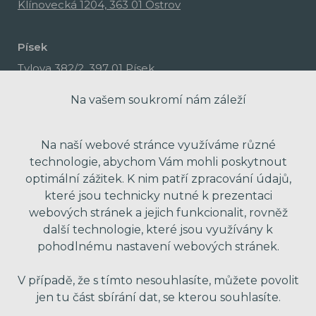
Klínovecká 1204, 363 01 Ostrov
Písek
Tylova 382/2, 397 01 Písek
Na vašem soukromí nám záleží
Na naší webové stránce využíváme různé
technologie, abychom Vám mohli poskytnout
optimální zážitek. K nim patří zpracování údajů,
které jsou technicky nutné k prezentaci
webových stránek a jejich funkcionalit, rovněž
další technologie, které jsou využívány k
pohodlnému nastavení webových stránek.
made with passion by Red Peppers
V případě, že s tímto nesouhlasíte, můžete povolit
jen tu část sbírání dat, se kterou souhlasíte.