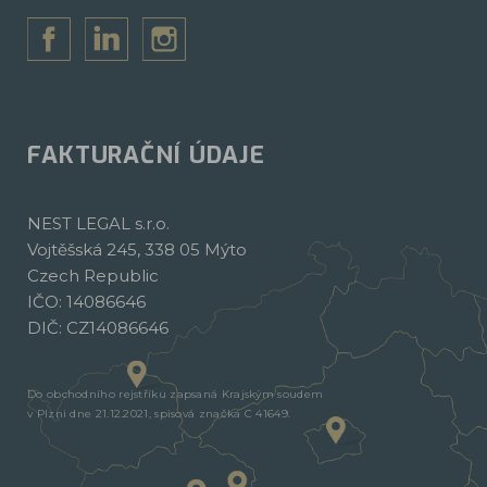
FAKTURAČNÍ ÚDAJE
NEST LEGAL s.r.o.
Vojtěšská 245, 338 05 Mýto
Czech Republic
IČO: 14086646
DIČ: CZ14086646
Do obchodního rejstříku zapsaná Krajským soudem
v Plzni dne 21.12.2021, spisová značka C 41649.