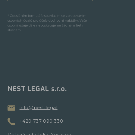
* Odesláním formuláře souhlasím se zpracováním
osobních údajů pro účely obchodní nabídky. Vaše
osobní údaje dále neposkytujeme žádným třetím
stranám.
NEST LEGAL s.r.o.
info@nest.legal
+420 737 090 330
Datová schránka: 7pszspa