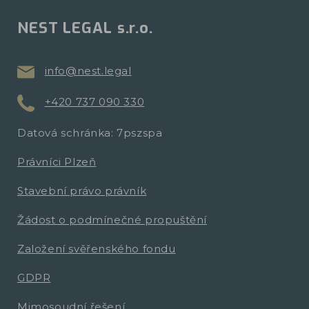
NEST LEGAL s.r.o.
info@nest.legal
+420 737 090 330
Datová schránka: 7pszspa
Právníci Plzeň
Stavební právo právník
Žádost o podmínečné propuštění
Založení svěřenského fondu
GDPR
Mimosoudní řešení