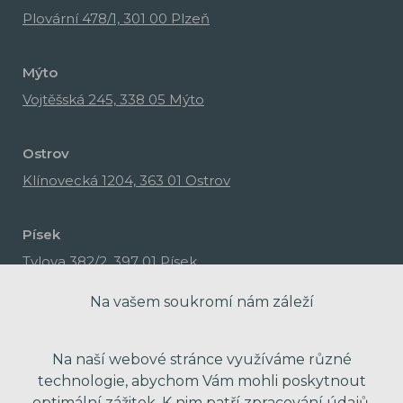
Plovární 478/1, 301 00 Plzeň
Mýto
Vojtěšská 245, 338 05 Mýto
Ostrov
Klínovecká 1204, 363 01 Ostrov
Písek
Tylova 382/2, 397 01 Písek
Na vašem soukromí nám záleží
Na naší webové stránce využíváme různé
technologie, abychom Vám mohli poskytnout
optimální zážitek. K nim patří zpracování údajů,