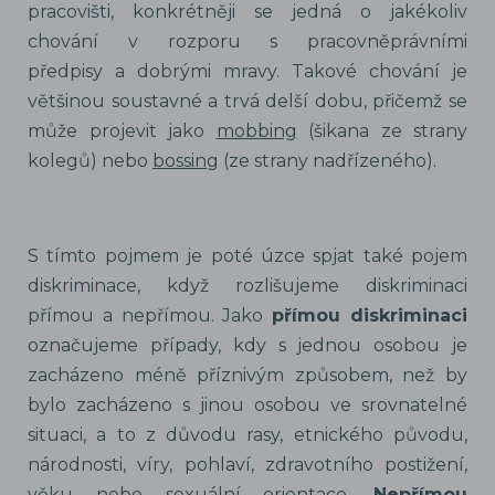
pracovišti, konkrétněji se jedná o jakékoliv
chování v rozporu s pracovněprávními
předpisy a dobrými mravy. Takové chování je
většinou soustavné a trvá delší dobu, přičemž se
může projevit jako
mobbing
(šikana ze strany
kolegů) nebo
bossing
(ze strany nadřízeného).
S tímto pojmem je poté úzce spjat také pojem
diskriminace, když rozlišujeme diskriminaci
přímou a nepřímou. Jako
přímou diskriminaci
označujeme případy, kdy s jednou osobou je
zacházeno méně příznivým způsobem, než by
bylo zacházeno s jinou osobou ve srovnatelné
situaci, a to z důvodu rasy, etnického původu,
národnosti, víry, pohlaví, zdravotního postižení,
věku nebo sexuální orientace.
Nepřímou