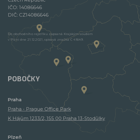
IČO: 14086646
DIČ: CZ14086646
Do obchodního rejstříku zapsaná Krajským soudem
v Plzni dne 21.12.2021, spisová značka C 41649.
POBOČKY
Praha
Praha - Prague Office Park
K Hájům 1233/2, 155 00 Praha 13-Stodůlky
Plzeň