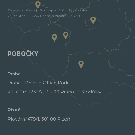
Do obchodního rejstříku zapsaná Krajským soudem
v Plzni dne 21.12.2021, spisová značka C 41649.
POBOČKY
Praha
Praha - Prague Office Park
K Hájům 1233/2, 155 00 Praha 13-Stodůlky
Plzeň
Plovární 478/1, 301 00 Plzeň