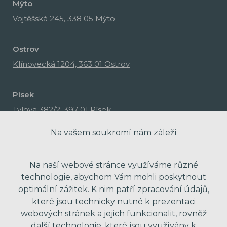
Mýto
Vojtěšská 245, 338 05 Mýto
Ostrov
Klínovecká 1204, 363 01 Ostrov
Písek
Tylova 382/2, 397 01 Písek
Na vašem soukromí nám záleží
Na naší webové stránce využíváme různé
technologie, abychom Vám mohli poskytnout
optimální zážitek. K nim patří zpracování údajů,
které jsou technicky nutné k prezentaci
webových stránek a jejich funkcionalit, rovněž
další technologie, které jsou využívány k