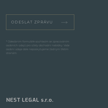
ODESLAT ZPRÁVU
* Odesláním formuláře souhlasím se zpracováním
osobních údajů pro účely obchodní nabídky. Vaše
osobní údaje dále neposkytujeme žádným třetím
stranám.
NEST LEGAL s.r.o.