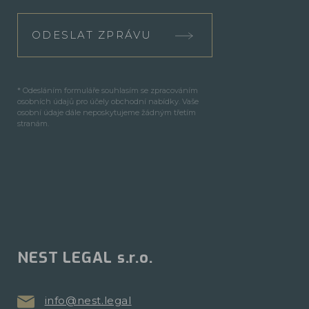
ODESLAT ZPRÁVU
* Odesláním formuláře souhlasím se zpracováním
osobních údajů pro účely obchodní nabídky. Vaše
osobní údaje dále neposkytujeme žádným třetím
stranám.
NEST LEGAL s.r.o.
info@nest.legal