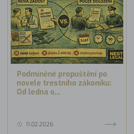
Podmíněné propuštění po
novele trestního zákoníku:
Od ledna o...
11.02.2026