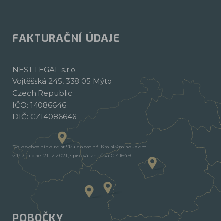
FAKTURAČNÍ ÚDAJE
NEST LEGAL s.r.o.
Vojtěšská 245, 338 05 Mýto
Czech Republic
IČO: 14086646
DIČ: CZ14086646
Do obchodního rejstříku zapsaná Krajským soudem
v Plzni dne 21.12.2021, spisová značka C 41649.
POBOČKY