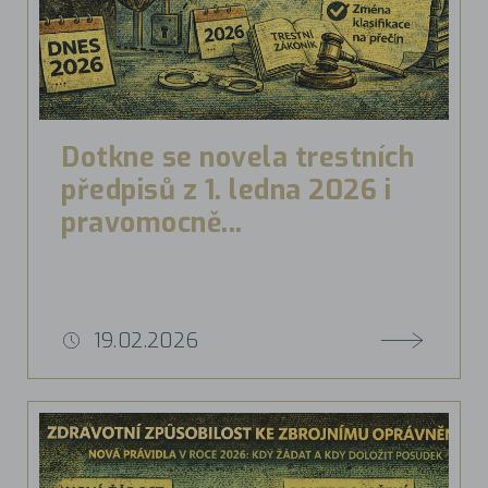
Dotkne se novela trestních
předpisů z 1. ledna 2026 i
pravomocně...
19.02.2026