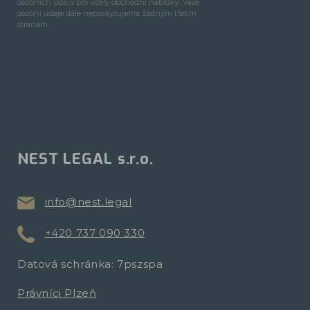
osobních údajů pro účely obchodní nabídky. Vaše
osobní údaje dále neposkytujeme žádným třetím
stranám.
NEST LEGAL s.r.o.
info@nest.legal
+420 737 090 330
Datová schránka: 7pszspa
Právníci Plzeň