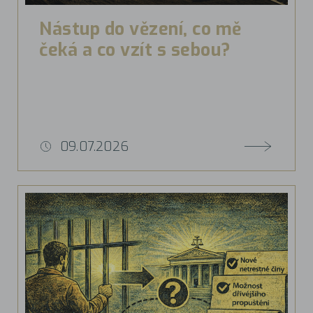
Nástup do vězení, co mě
čeká a co vzít s sebou?
09.07.2026