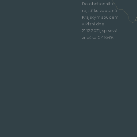
Do obchodního
rejstříku zapsaná
Krajským soudem
v Plzni dne
21.12.2021, spisová
značka C 41649.