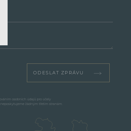
ODESLAT ZPRÁVU
cováním osobních údajů pro účely
e neposkytujeme žádným třetím stranám.