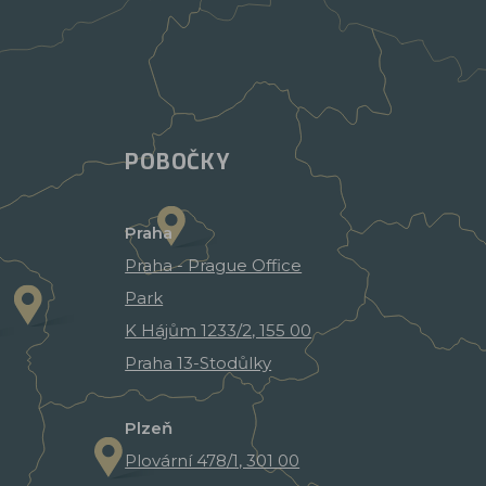
POBOČKY
Praha
Praha - Prague Office
Park
K Hájům 1233/2, 155 00
Praha 13-Stodůlky
Plzeň
Plovární 478/1, 301 00