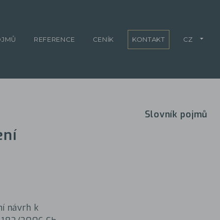
OJMŮ
REFERENCE
CENÍK
KONTAKT
CZ
Slovník pojmů
ení
ní návrh k