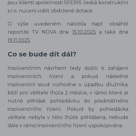
jsou klienti společnosti SFERIS česká konstrukční
s.r.o. nuceni vrátit obdržené dotace.
O výše uvedeném natočila např. obsáhlé
reportže TV NOVA dne
15.10.2025
a také dne
19.11.2025
.
Co se bude dít dál?
Insolvenčním návrhem tedy došlo k zahájení
insolvenčních řízení a pokud následně
insolvenční soud rozhodne o úpadku dlužníka,
běží pro věřitele lhůta 2 měsíce, v rámci které je
nutné přihlásit pohledávku do předmětného
insolvenčního řízení. Pokud by pohledávka
věřitele nebyla v této lhůtě přihlášena, nebude
dále v rámci insolvenčního řízení uspokojována.