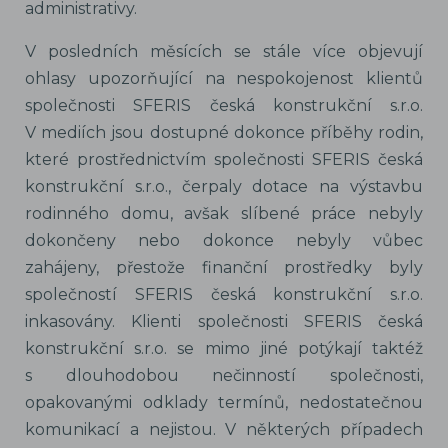
administrativy.
V posledních měsících se stále více objevují
ohlasy upozorňující na nespokojenost klientů
společnosti SFERIS česká konstrukční s.r.o.
V mediích jsou dostupné dokonce příběhy rodin,
které prostřednictvím společnosti SFERIS česká
konstrukční s.r.o., čerpaly dotace na výstavbu
rodinného domu, avšak slíbené práce nebyly
dokončeny nebo dokonce nebyly vůbec
zahájeny, přestože finanční prostředky byly
společností SFERIS česká konstrukční s.r.o.
inkasovány. Klienti společnosti SFERIS česká
konstrukční s.r.o. se mimo jiné potýkají taktéž
s dlouhodobou nečinností společnosti,
opakovanými odklady termínů, nedostatečnou
komunikací a nejistou. V některých případech