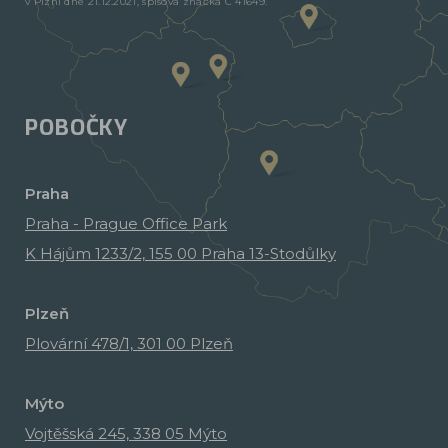
v Plzni dne 21.12.2021, spisová značka C 41649.
POBOČKY
Praha
Praha - Prague Office Park
K Hájům 1233/2, 155 00 Praha 13-Stodůlky
Plzeň
Plovární 478/1, 301 00 Plzeň
Mýto
Vojtěšská 245, 338 05 Mýto