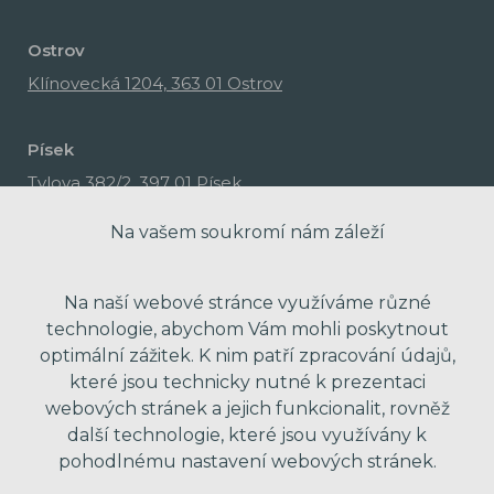
Ostrov
Klínovecká 1204, 363 01 Ostrov
Písek
Tylova 382/2, 397 01 Písek
Na vašem soukromí nám záleží
Na naší webové stránce využíváme různé
technologie, abychom Vám mohli poskytnout
optimální zážitek. K nim patří zpracování údajů,
které jsou technicky nutné k prezentaci
webových stránek a jejich funkcionalit, rovněž
další technologie, které jsou využívány k
pohodlnému nastavení webových stránek.
made with passion by Red Peppers