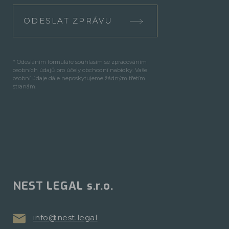
ODESLAT ZPRÁVU
* Odesláním formuláře souhlasím se zpracováním
osobních údajů pro účely obchodní nabídky. Vaše
osobní údaje dále neposkytujeme žádným třetím
stranám.
NEST LEGAL s.r.o.
info@nest.legal