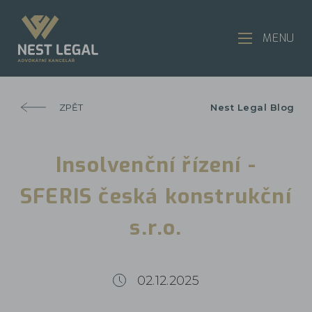
MENU
ZPĚT
Nest Legal Blog
Insolvenční řízení -
SFERIS česká konstrukční
s.r.o.
02.12.2025