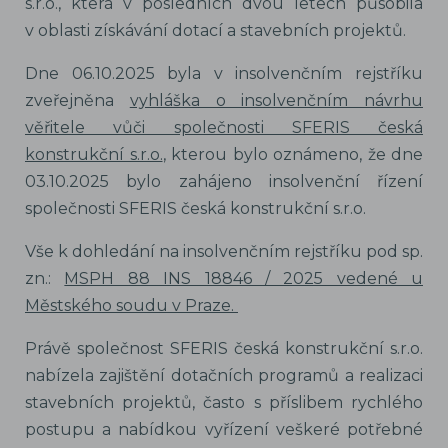
s.r.o., která v posledních dvou letech působila
v oblasti získávání dotací a stavebních projektů.
Dne 06.10.2025 byla v insolvenčním rejstříku
zveřejněna
vyhláška o insolvenčním návrhu
věřitele vůči společnosti SFERIS česká
konstrukční s.r.o.
, kterou bylo oznámeno, že dne
03.10.2025 bylo zahájeno insolvenční řízení
společnosti SFERIS česká konstrukční s.r.o.
Vše k dohledání na insolvenčním rejstříku pod sp.
zn.:
MSPH 88 INS 18846 / 2025 vedené u
Městského soudu v Praze.
Právě společnost SFERIS česká konstrukční s.r.o.
nabízela zajištění dotačních programů a realizaci
stavebních projektů, často s příslibem rychlého
postupu a nabídkou vyřízení veškeré potřebné