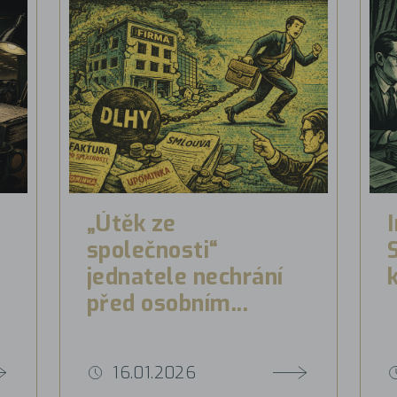
„Útěk ze
společnosti“
jednatele nechrání
před osobním...
16.01.2026