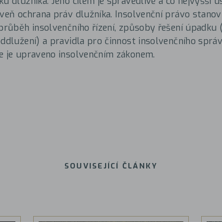
ku dlužníka. Jeho cílem je spravedlivé a co nejvyšší u
oveň ochrana práv dlužníka. Insolvenční právo stano
 průběh insolvenčního řízení, způsoby řešení úpadku 
oddlužení) a pravidla pro činnost insolvenčního správ
e je upraveno insolvenčním zákonem.
SOUVISEJÍCÍ ČLÁNKY