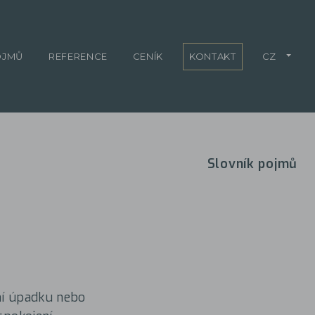
OJMŮ
REFERENCE
CENÍK
KONTAKT
CZ
Slovník pojmů
ení úpadku nebo