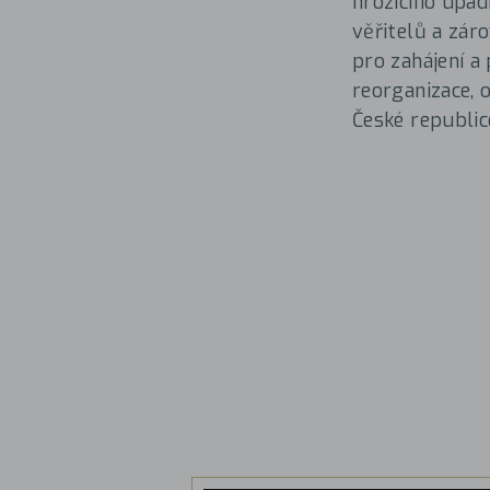
hrozícího úpad
věřitelů a zár
pro zahájení a
reorganizace, 
České republic