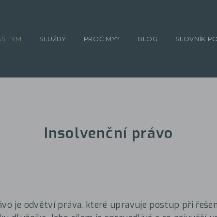
ÁŠ TÝM
SLUŽBY
PROČ MY?
BLOG
SLOVNÍK P
Insolvenční právo
ávo je odvětví práva, které upravuje postup při řeš