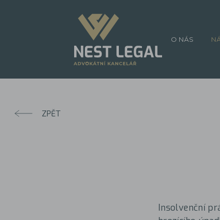
O NÁS
N
ZPĚT
Insolvenční pr