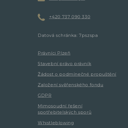
+420 737 090 330
Datová schránka: 7pszspa
Právníci Plzeň
Stavební právo právník
Žádost o podmínečné propuštění
Založení svěřenského fondu
GDPR
Mimosoudní řešení
spotřebitelských sporů
Whistleblowing