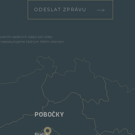
ODESLAT ZPRÁVU
cováním osobních údajů pro účely
e neposkytujeme žádným třetím stranám.
POBOČKY
Praha