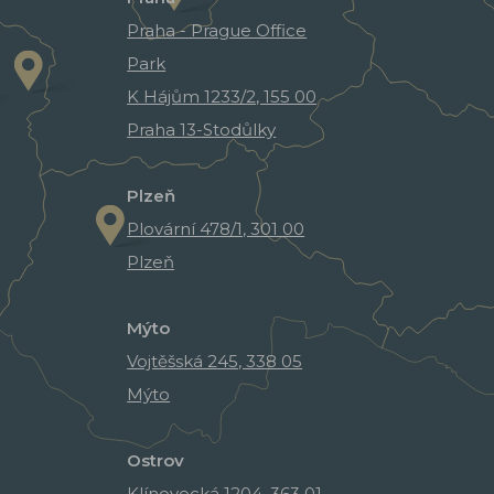
Praha - Prague Office
Park
K Hájům 1233/2, 155 00
Praha 13-Stodůlky
Plzeň
Plovární 478/1, 301 00
Plzeň
Mýto
Vojtěšská 245, 338 05
Mýto
Ostrov
Klínovecká 1204, 363 01