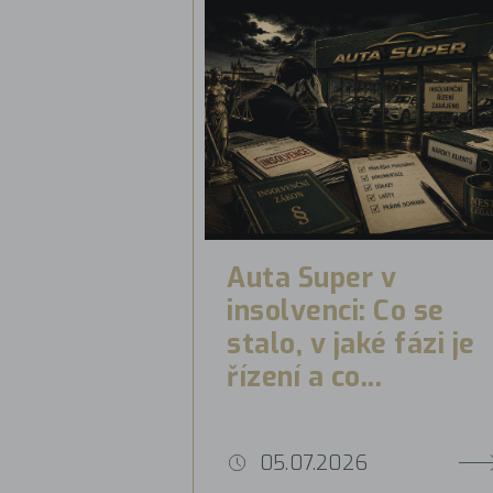
Auta Super v
insolvenci: Co se
stalo, v jaké fázi je
řízení a co...
05.07.2026