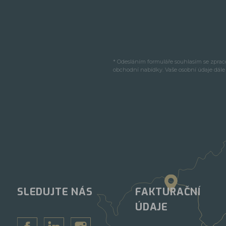
* Odesláním formuláře souhlasím se zpra
obchodní nabídky. Vaše osobní údaje dál
SLEDUJTE NÁS
FAKTURAČNÍ
ÚDAJE