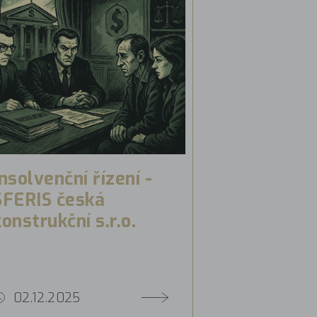
Insolvenční řízení -
SFERIS česká
konstrukční s.r.o.
02.12.2025