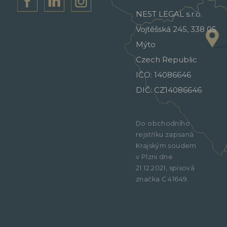
NEST LEGAL s.r.o.
Vojtěšská 245, 338 05
Mýto
Czech Republic
IČO: 14086646
DIČ: CZ14086646
Do obchodního
rejstříku zapsaná
Krajským soudem
v Plzni dne
21.12.2021, spisová
značka C 41649.