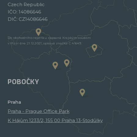
Czech Republic
IČO: 14086646
DIČ: CZ14086646
Do obchodního rejstříku zapsaná Krajským soudem
v Plzni dne 21.12.2021, spisová značka C 41649.
POBOČKY
Praha
Praha - Prague Office Park
K Hájům 1233/2, 155 00 Praha 13-Stodůlky