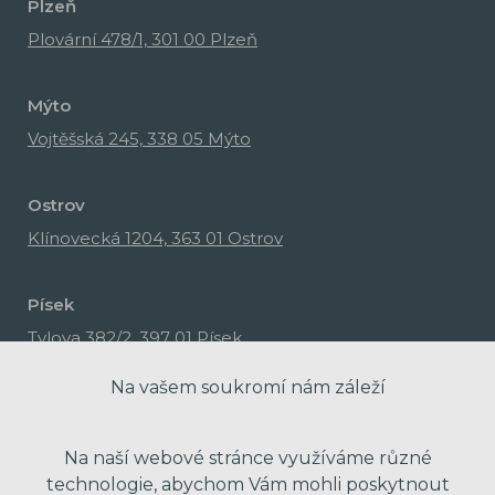
Plzeň
Plovární 478/1, 301 00 Plzeň
Mýto
Vojtěšská 245, 338 05 Mýto
Ostrov
Klínovecká 1204, 363 01 Ostrov
Písek
Tylova 382/2, 397 01 Písek
Na vašem soukromí nám záleží
Na naší webové stránce využíváme různé
technologie, abychom Vám mohli poskytnout