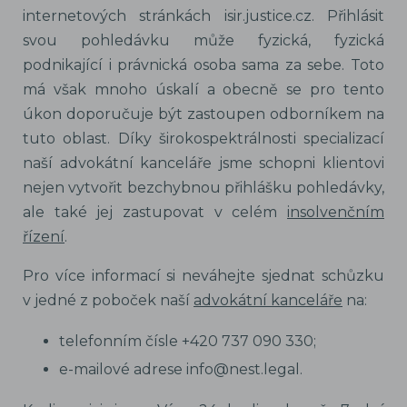
internetových stránkách isir.justice.cz. Přihlásit
svou pohledávku může fyzická, fyzická
podnikající i právnická osoba sama za sebe. Toto
má však mnoho úskalí a obecně se pro tento
úkon doporučuje být zastoupen odborníkem na
tuto oblast. Díky širokospektrálnosti specializací
naší advokátní kanceláře jsme schopni klientovi
nejen vytvořit bezchybnou přihlášku pohledávky,
ale také jej zastupovat v celém
insolvenčním
řízení
.
Pro více informací si neváhejte sjednat schůzku
v jedné z poboček naší
advokátní kanceláře
na:
telefonním čísle +420 737 090 330;
e-mailové adrese info@nest.legal.