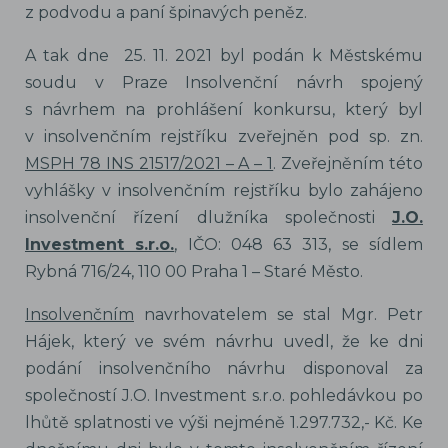
z podvodu a paní špinavých peněz.
A tak dne 25. 11. 2021 byl podán k Městskému
soudu v Praze Insolvenční návrh spojený
s návrhem na prohlášení konkursu, který byl
v insolvenčním rejstříku zveřejněn pod sp. zn.
MSPH 78 INS 21517/2021 – A – 1
. Zveřejněním této
vyhlášky v insolvenčním rejstříku bylo zahájeno
insolvenční řízení dlužníka společnosti
J.O.
Investment s.r.o.
, IČO: 048 63 313, se sídlem
Rybná 716/24, 110 00 Praha 1 – Staré Město.
Insolvenčním
navrhovatelem se stal Mgr. Petr
Hájek, který ve svém návrhu uvedl, že ke dni
podání insolvenčního návrhu disponoval za
společností J.O. Investment s.r.o. pohledávkou po
lhůtě splatnosti ve výši nejméně 1.297.732,- Kč. Ke