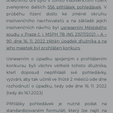
dnešnímu dni bylo v tomto insolvenčním řízení
zveřejněno dalších
556 přihlášek pohledávek
. V
průběhu řízení došlo ke změně okruhu
insolvenčního navrhovatelů a na základě jejich
insolvenčních návrhů byl
usnesením Městského
soudu v Praze č. j. MSPH 78 INS 21517/2021 – A –
90, dne 16. 11. 2022 zjištěn úpadek dlužníka a na
jeho majetek byl prohlášen konkurs.
Usnesením o úpadku spojeným s prohlášením
konkursu byli všichni věřitelé tohoto dlužníka,
kteří doposud nepřihlásili své pohledávky,
vyzváni, aby tak učinili ve lhůtě 2 měsíců ode dne
rozhodnutí o úpadku, tedy ode dne 16. 11. 2022
(tedy do 16.1.2023)
Přihlášky pohledávek je nutné podat na
standardizovaném formuláři, který lze najít na