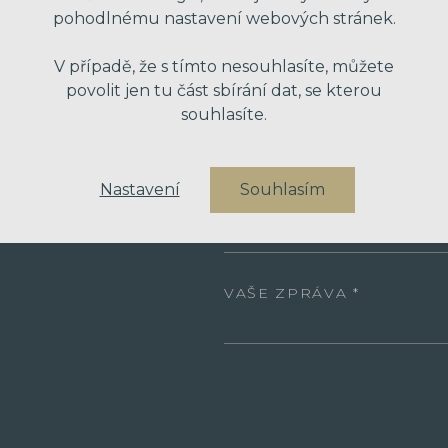
pohodlnému nastavení webových stránek.
VAŠE JMÉNO
V případě, že s tímto nesouhlasíte, můžete
povolit jen tu část sbírání dat, se kterou
souhlasíte.
VÁŠ EMAIL
Nastavení
Souhlasím
VÁŠ TELEFON
VAŠE ZPRÁVA