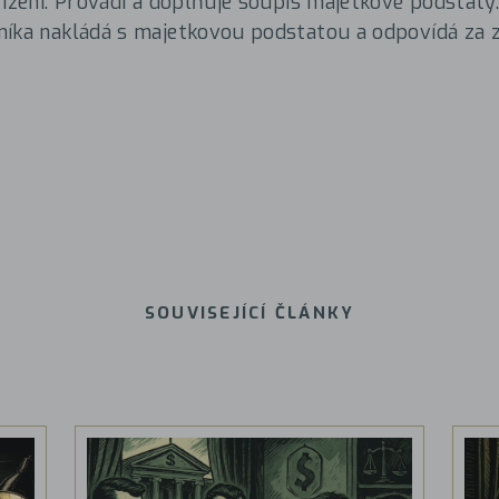
řízení. Provádí a doplňuje soupis majetkové podstaty
níka nakládá s majetkovou podstatou a odpovídá za 
SOUVISEJÍCÍ ČLÁNKY