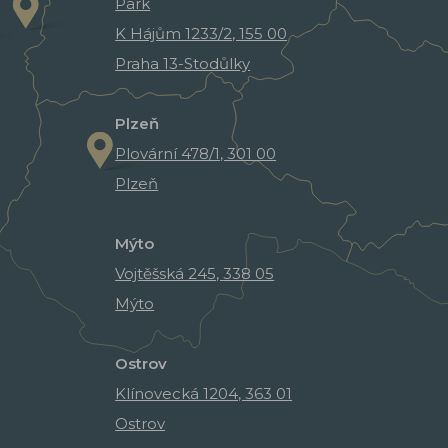
Park
K Hájům 1233/2, 155 00
Praha 13-Stodůlky
Plzeň
Plovární 478/1, 301 00
Plzeň
Mýto
Vojtěšská 245, 338 05
Mýto
Ostrov
Klínovecká 1204, 363 01
Ostrov