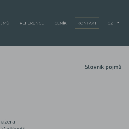
OJMŮ
REFERENCE
CENÍK
KONTAKT
CZ
Slovník pojmů
nažera