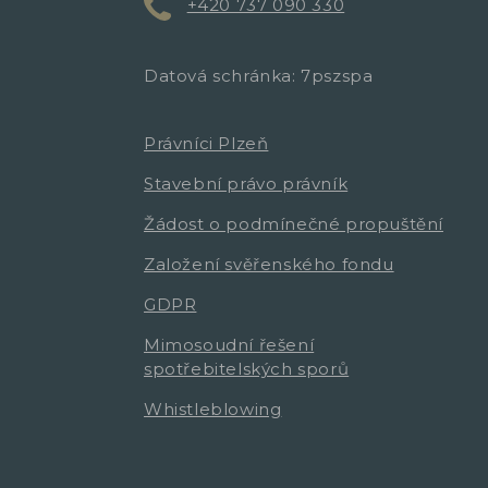
+420 737 090 330
Datová schránka: 7pszspa
Právníci Plzeň
Stavební právo právník
Žádost o podmínečné propuštění
Založení svěřenského fondu
GDPR
Mimosoudní řešení
spotřebitelských sporů
Whistleblowing