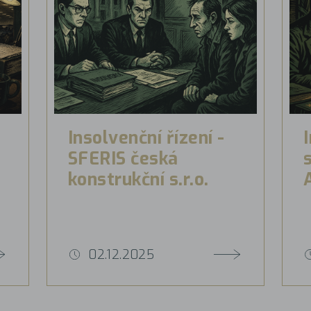
Insolvenční řízení -
SFERIS česká
konstrukční s.r.o.
02.12.2025