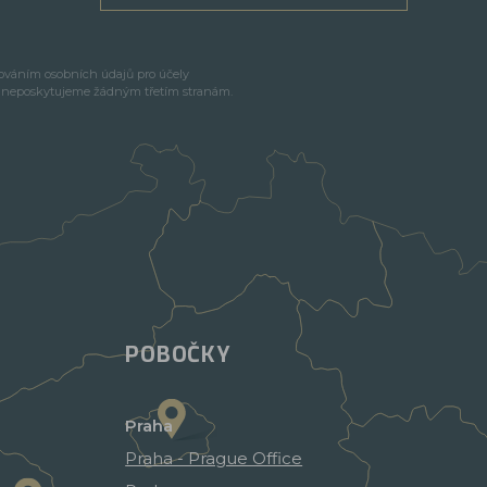
cováním osobních údajů pro účely
e neposkytujeme žádným třetím stranám.
POBOČKY
Praha
Praha - Prague Office