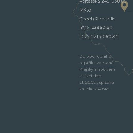
Vojtěšská 245, 338 05
Mýto
Czech Republic
IČO: 14086646
DIČ: CZ14086646
Do obchodního
rejstříku zapsaná
Krajským soudem
v Plzni dne
21.12.2021, spisová
značka C 41649.