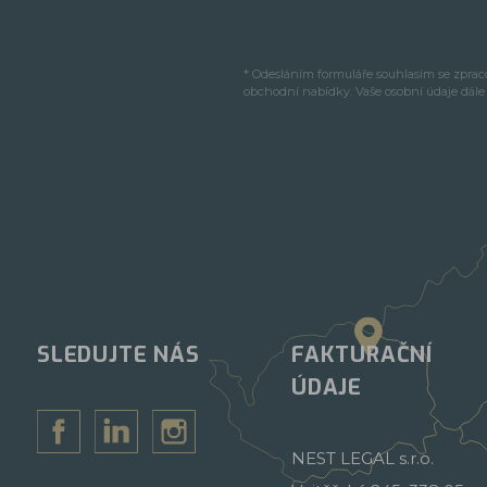
* Odesláním formuláře souhlasím se zpra
obchodní nabídky. Vaše osobní údaje dál
SLEDUJTE NÁS
FAKTURAČNÍ
ÚDAJE
NEST LEGAL s.r.o.