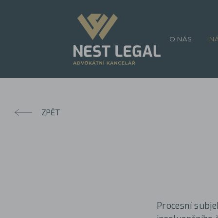
O NÁS
N
ZPĚT
Procesní subje