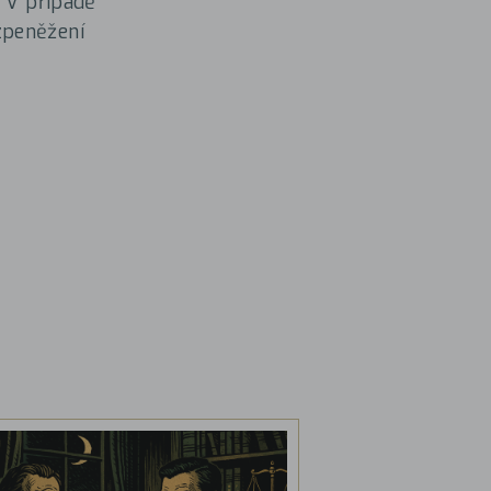
. V případě
zpeněžení