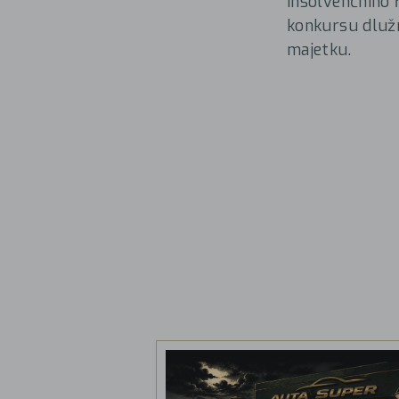
insolvenčního 
konkursu dluž
majetku.