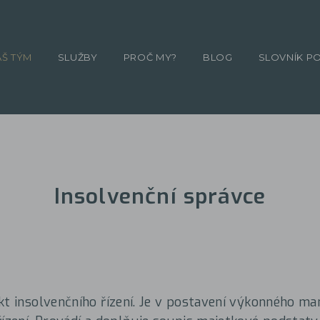
ÁŠ TÝM
SLUŽBY
PROČ MY?
BLOG
SLOVNÍK P
Insolvenční správce
kt insolvenčního řízení. Je v postavení výkonného ma