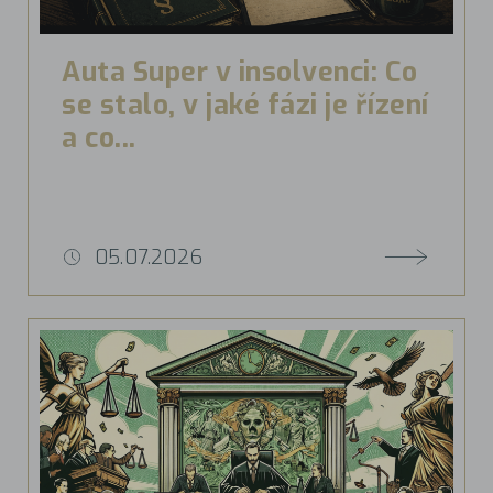
Auta Super v insolvenci: Co
se stalo, v jaké fázi je řízení
a co...
05.07.2026