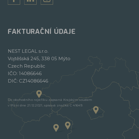
FAKTURAČNÍ ÚDAJE
NEST LEGAL s.r.o.
Vojtěšská 245, 338 05 Mýto
Czech Republic
IČO: 14086646
DIČ: CZ14086646
Do obchodního rejstříku zapsaná Krajským soudem
v Plzni dne 21.12.2021, spisová značka C 41649.