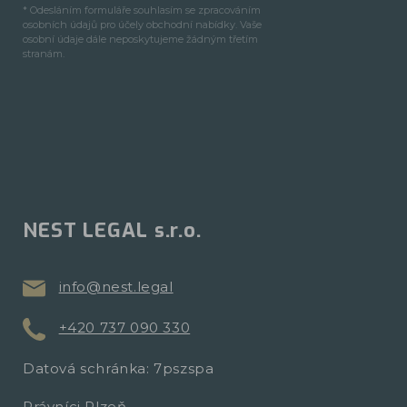
* Odesláním formuláře souhlasím se zpracováním
osobních údajů pro účely obchodní nabídky. Vaše
osobní údaje dále neposkytujeme žádným třetím
stranám.
NEST LEGAL s.r.o.
info@nest.legal
+420 737 090 330
Datová schránka: 7pszspa
Právníci Plzeň