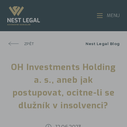
MENU
ZPĚT
Nest Legal Blog
OH Investments Holding
a. s., aneb jak
postupovat, ocitne-li se
dlužník v insolvenci?