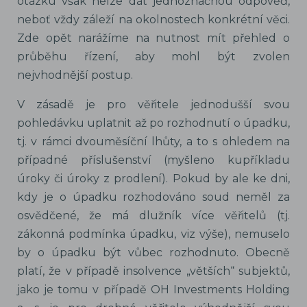
otázku však nelze dát jednoznačnou odpověď,
neboť vždy záleží na okolnostech konkrétní věci.
Zde opět narážíme na nutnost mít přehled o
průběhu řízení, aby mohl být zvolen
nejvhodnější postup.
V zásadě je pro věřitele jednodušší svou
pohledávku uplatnit až po rozhodnutí o úpadku,
tj. v rámci dvouměsíční lhůty, a to s ohledem na
případné příslušenství (myšleno kupříkladu
úroky či úroky z prodlení). Pokud by ale ke dni,
kdy je o úpadku rozhodováno soud neměl za
osvědčené, že má dlužník více věřitelů (tj.
zákonná podmínka úpadku, viz výše), nemuselo
by o úpadku být vůbec rozhodnuto. Obecně
platí, že v případě insolvence „větších“ subjektů,
jako je tomu v případě OH Investments Holding