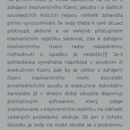
zahájení insolvenčního řízení, jakožto i o dalších
souvisejících krocích nejsou věřitelé zpravidla
přímo vyrozumíváni. Je tedy třeba k celé situaci
přistoupit aktivně a ve veřejně přístupném
insolvenčním rejstříku sledovat, zda k zahájení
insolvenčního řízení nebo následnému
rozhodnutí o úpadku již nedošlo.
[1]
Je-li
pohledávka vymáhána například v soudním či
exekučním řízení, pak by se věřitel o zahájení
řízení insolvenčního mohl dozvědět
prostřednictvím soudu či exekutora. Advokátní
kanceláře již v dnešní době obvykle disponují
počítačovým softwarem, který údaje
zveřejňované v insolvenčním rejstříku na základě
zadaných požadavků sleduje. Již jen z tohoto
důvodu je tedy na místě obrátit se s podobnou