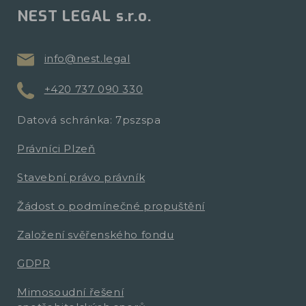
NEST LEGAL s.r.o.
info@nest.legal
+420 737 090 330
Datová schránka: 7pszspa
Právníci Plzeň
Stavební právo právník
Žádost o podmínečné propuštění
Založení svěřenského fondu
GDPR
Mimosoudní řešení