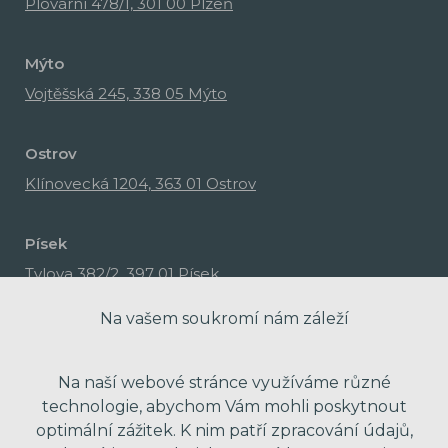
Plovární 478/1, 301 00 Plzeň
Mýto
Vojtěšská 245, 338 05 Mýto
Ostrov
Klínovecká 1204, 363 01 Ostrov
Písek
Tylova 382/2, 397 01 Písek
Na vašem soukromí nám záleží
Na naší webové stránce využíváme různé
technologie, abychom Vám mohli poskytnout
optimální zážitek. K nim patří zpracování údajů,