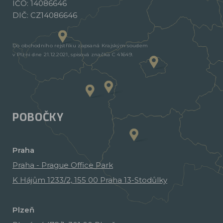
IČO: 14086646
DIČ: CZ14086646
Do obchodního rejstříku zapsaná Krajským soudem
v Plzni dne 21.12.2021, spisová značka C 41649.
POBOČKY
Praha
Praha - Prague Office Park
K Hájům 1233/2, 155 00 Praha 13-Stodůlky
Plzeň