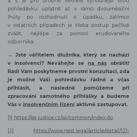
a. s. je pro drobné věřitele výhodnější svou
pohledávku uplatnit až v rámci dvouměsíční
lhůty po rozhodnutí o úpadku, zatímco
v ostatních případech je třeba postup pečlivě
zvážit, nejlépe za pomoci erudovaného
odborníka.
→ Jste věřitelem dlužníka, který se nachází
v insolvenci? Neváhejte se
na nás
obrátit!
Rádi Vám poskytneme prvotní konzultaci, zda
je možné Vaši pohledávku řádně a včas
přihlásit, a následně pomůžeme při
zpracování samotného přihlášky a budeme
Vás v
insolvenčním řízení
aktivně zastupovat.
[1]
https://isir.justice.cz/isir/common/index.do
[2]
https://www.nest.legal/article/detail/121-