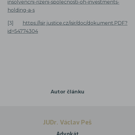
insolvencni-rizeni-spolecnosti-oh-investments-
holding-a-s
[3]
https://isir.justice.cz/isir/doc/dokument.PDF?
id=54774304
Autor článku
JUDr. Václav Peš
Advokát