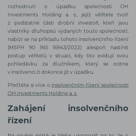
rozhodnutí o úpadku společnosti OH
Investments Holding a. s., jejíž věřitele tvoří
z podstatné části drobní investoři, kteří jsou
vlastníky dluhopisů vydaných touto společností,
nabízí se na příkladu tohoto insolvenčního řízení
(MSPH 90 INS 16943/2022) alespoň nastínit
postup věřitelů v situaci, kdy tito evidují svou
pohledávku za dlužníkem, který se ocitne
v insolvenci či dokonce již v úpadku.
Přečtěte si více o
insolvenčním řízení společnosti
OH Investments Holding a. s.
Zahájení insolvenčního
řízení
Na prvém místě je třeba upozornit na to, že o