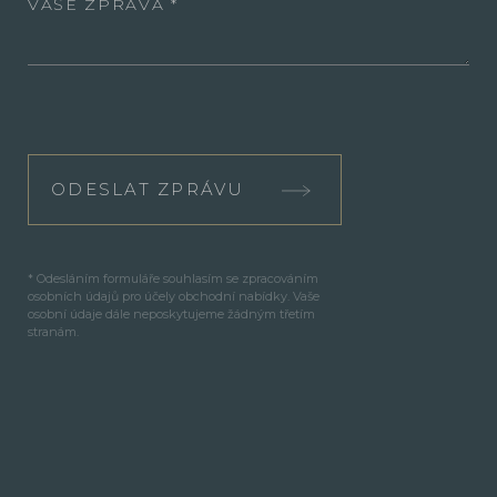
VAŠE ZPRÁVA
ODESLAT ZPRÁVU
* Odesláním formuláře souhlasím se zpracováním
osobních údajů pro účely obchodní nabídky. Vaše
osobní údaje dále neposkytujeme žádným třetím
stranám.