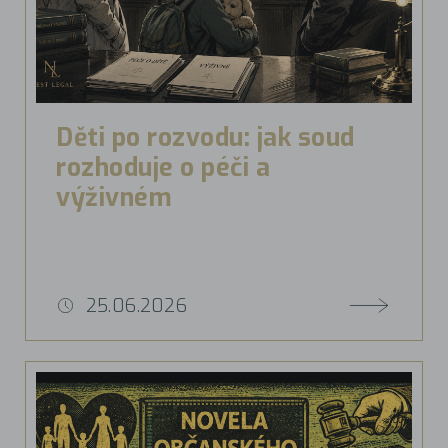
Děti po rozvodu: jak soud
rozhoduje o péči a
výživném
25.06.2026