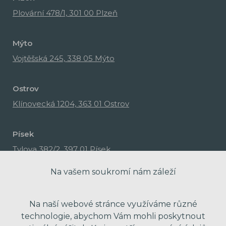
Plovární 478/1, 301 00 Plzeň
Mýto
Vojtěšská 245, 338 05 Mýto
Ostrov
Klínovecká 1204, 363 01 Ostrov
Písek
Tylova 382/2, 397 01 Písek
Na vašem soukromí nám záleží
Na naší webové stránce využíváme různé
technologie, abychom Vám mohli poskytnout