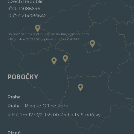
Czech Republic
IČO: 14086646
DIČ: CZ14086646
Do obchodního rejstříku zapsaná Krajským soudem
v Plzni dne 21.12.2021, spisová značka C 41649.
POBOČKY
Praha
Praha - Prague Office Park
K Hájům 1233/2, 155 00 Praha 13-Stodůlky
Plzeň