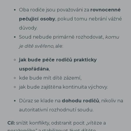
Oba rodiče jsou považováni za
rovnocenné
pečující osoby
, pokud tomu nebrání vážné
důvody.
Soud nebude primárně rozhodovat,
komu
je dítě svěřeno
, ale:
jak bude péče rodičů prakticky
uspořádána
,
kde bude mít dítě zázemí,
jak bude zajištěna kontinuita výchovy.
Důraz se klade na
dohodu rodičů
, nikoliv na
autoritativní rozhodnutí soudu.
Cíl:
snížit konflikty, odstranit pocit „vítěze a
poraženého“ a stabilizovat život dítěte.