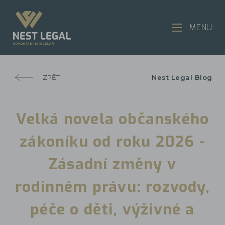
MENU
ZPĚT
Nest Legal Blog
Velká novela občanského
zákoníku od roku 2026 -
Zásadní změny v
rodinném právu: rozvody,
péče o děti, výživné a