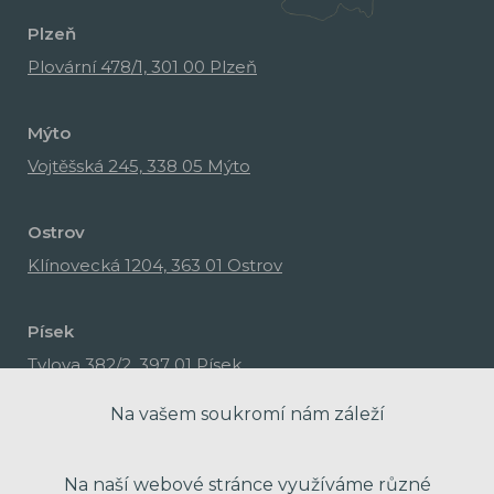
Plzeň
Plovární 478/1, 301 00 Plzeň
Mýto
Vojtěšská 245, 338 05 Mýto
Ostrov
Klínovecká 1204, 363 01 Ostrov
Písek
Tylova 382/2, 397 01 Písek
Na vašem soukromí nám záleží
Na naší webové stránce využíváme různé