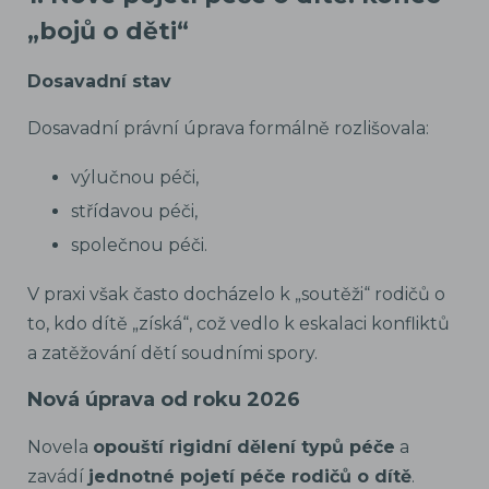
„bojů o děti“
Dosavadní stav
Dosavadní právní úprava formálně rozlišovala:
výlučnou péči,
střídavou péči,
společnou péči.
V praxi však často docházelo k „soutěži“ rodičů o
to, kdo dítě „získá“, což vedlo k eskalaci konfliktů
a zatěžování dětí soudními spory.
Nová úprava od roku 2026
Novela
opouští rigidní dělení typů péče
a
zavádí
jednotné pojetí péče rodičů o dítě
.