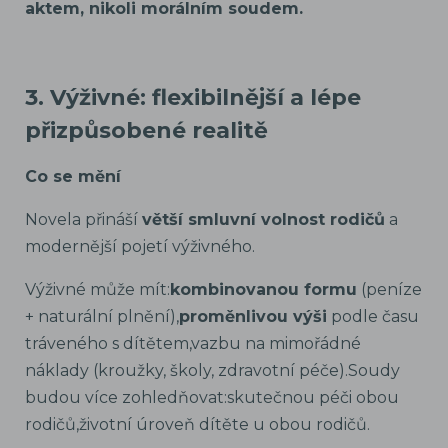
aktem, nikoli morálním soudem.
3. Výživné: flexibilnější a lépe
přizpůsobené realitě
Co se mění
Novela přináší
větší smluvní volnost rodičů
a
modernější pojetí výživného.
Výživné může mít:
kombinovanou formu
(peníze
+ naturální plnění),
proměnlivou výši
podle času
tráveného s dítětem,vazbu na mimořádné
náklady (kroužky, školy, zdravotní péče).Soudy
budou více zohledňovat:skutečnou péči obou
rodičů,životní úroveň dítěte u obou rodičů.