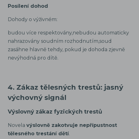
Posílení dohod
Dohody o výživném:
budou více respektovány,nebudou automaticky
nahrazovány soudním rozhodnutím,soud
zasáhne hlavně tehdy, pokud je dohoda zjevně
nevýhodná pro dítě.
4. Zákaz tělesných trestů: jasný
výchovný signál
Výslovný zákaz fyzických trestů
Novela
výslovně zakotvuje nepřípustnost
tělesného trestání dětí
.