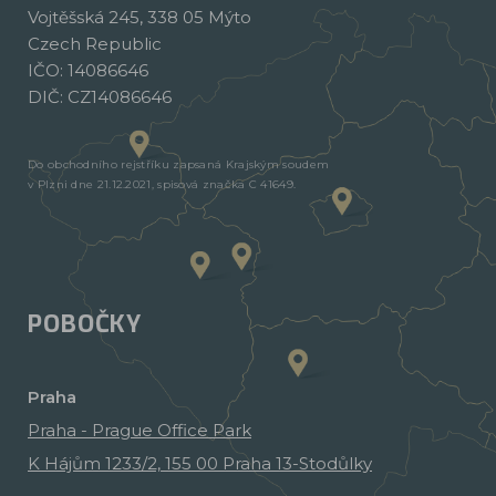
Vojtěšská 245, 338 05 Mýto
Czech Republic
IČO: 14086646
DIČ: CZ14086646
Do obchodního rejstříku zapsaná Krajským soudem
v Plzni dne 21.12.2021, spisová značka C 41649.
POBOČKY
Praha
Praha - Prague Office Park
K Hájům 1233/2, 155 00 Praha 13-Stodůlky