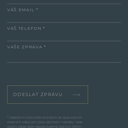
VÁŠ EMAIL
VÁŠ TELEFON
VAŠE ZPRÁVA
ODESLAT ZPRÁVU
* Odesláním formuláře souhlasím se zpracováním
osobních údajů pro účely obchodní nabídky. Vaše
osobní údaje dále neposkytujeme žádným třetím