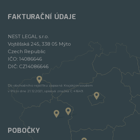
FAKTURAČNÍ ÚDAJE
NEST LEGAL s.r.o.
Vojtěšská 245, 338 05 Mýto
Czech Republic
IČO: 14086646
DIČ: CZ14086646
Do obchodního rejstříku zapsaná Krajským soudem
v Plzni dne 21.12.2021, spisová značka C 41649.
POBOČKY