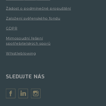
Žádost o podmínečné propuštění
Založení svěřenského fondu
GDPR
Mimosoudní řešení
spotřebitelských sporů
Whistleblowing
SLEDUJTE NÁS