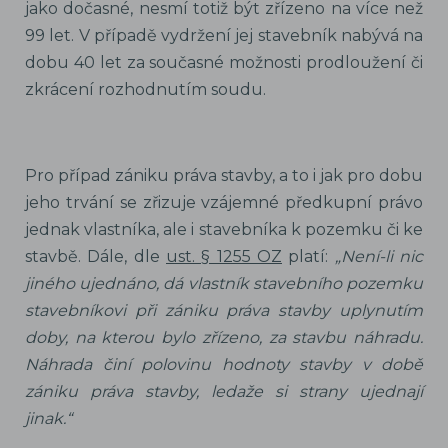
jako dočasné, nesmí totiž být zřízeno na více než
99 let. V případě vydržení jej stavebník nabývá na
dobu 40 let za současné možnosti prodloužení či
zkrácení rozhodnutím soudu.
Pro případ zániku práva stavby, a to i jak pro dobu
jeho trvání se zřizuje vzájemné předkupní právo
jednak vlastníka, ale i stavebníka k pozemku či ke
stavbě. Dále, dle
ust. § 1255 OZ
platí:
„Není-li nic
jiného ujednáno, dá vlastník stavebního pozemku
stavebníkovi při zániku práva stavby uplynutím
doby, na kterou bylo zřízeno, za stavbu náhradu.
Náhrada činí polovinu hodnoty stavby v době
zániku práva stavby, ledaže si strany ujednají
jinak.“