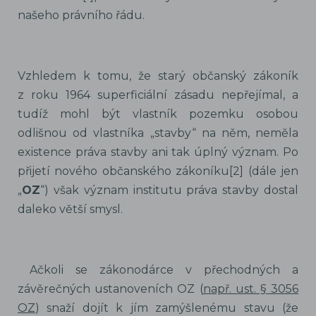
našeho právního řádu.
Vzhledem k tomu, že starý občanský zákoník
z roku 1964 superficiální zásadu nepřejímal, a
tudíž mohl být vlastník pozemku osobou
odlišnou od vlastníka „stavby“ na něm, neměla
existence práva stavby ani tak úplný význam. Po
přijetí nového občanského zákoníku[2] (dále jen
„
OZ
“) však význam institutu práva stavby dostal
daleko větší smysl.
Ačkoli se zákonodárce v přechodných a
závěrečných ustanoveních OZ (
např. ust. § 3056
OZ
) snaží dojít k jím zamýšlenému stavu (že