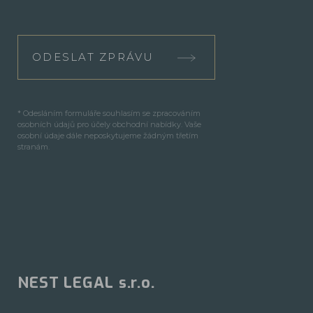
ODESLAT ZPRÁVU
* Odesláním formuláře souhlasím se zpracováním
osobních údajů pro účely obchodní nabídky. Vaše
osobní údaje dále neposkytujeme žádným třetím
stranám.
NEST LEGAL s.r.o.