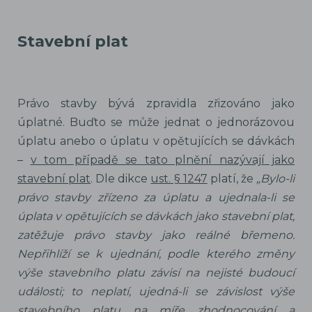
Stavební plat
Právo stavby bývá zpravidla zřizováno jako
úplatné. Buďto se může jednat o jednorázovou
úplatu anebo o úplatu v opětujících se dávkách
–
v tom případě se tato plnění nazývají jako
stavební plat
. Dle dikce
ust. § 1247
platí, že
„Bylo-li
právo stavby zřízeno za úplatu a ujednala-li se
úplata v opětujících se dávkách jako stavební plat,
zatěžuje právo stavby jako reálné břemeno.
Nepřihlíží se k ujednání, podle kterého změny
výše stavebního platu závisí na nejisté budoucí
události; to neplatí, ujedná-li se závislost výše
stavebního platu na míře zhodnocování a