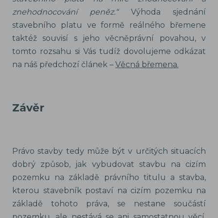
znehodnocování peněz.“
Výhoda sjednání
stavebního platu ve formě reálného břemene
taktéž souvisí s jeho věcněprávní povahou, v
tomto rozsahu si Vás tudíž dovolujeme odkázat
na náš předchozí článek –
Věcná břemena.
Závěr
Právo stavby tedy může být v určitých situacích
dobrý způsob, jak vybudovat stavbu na cizím
pozemku na základě právního titulu a stavba,
kterou stavebník postaví na cizím pozemku na
základě tohoto práva, se nestane součástí
pozemku, ale nestává se ani samostatnou věcí.