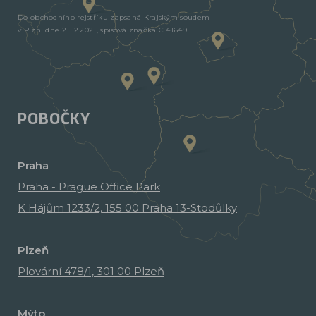
Do obchodního rejstříku zapsaná Krajským soudem
v Plzni dne 21.12.2021, spisová značka C 41649.
POBOČKY
Praha
Praha - Prague Office Park
K Hájům 1233/2, 155 00 Praha 13-Stodůlky
Plzeň
Plovární 478/1, 301 00 Plzeň
Mýto