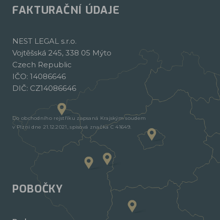
FAKTURAČNÍ ÚDAJE
NEST LEGAL s.r.o.
Vojtěšská 245, 338 05 Mýto
Czech Republic
IČO: 14086646
DIČ: CZ14086646
Do obchodního rejstříku zapsaná Krajským soudem
v Plzni dne 21.12.2021, spisová značka C 41649.
POBOČKY