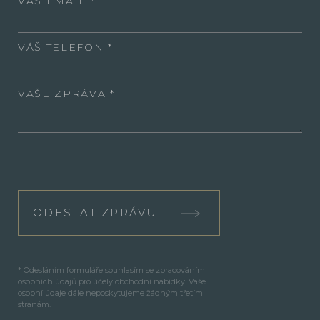
VÁŠ EMAIL
VÁŠ TELEFON
VAŠE ZPRÁVA
ODESLAT ZPRÁVU
* Odesláním formuláře souhlasím se zpracováním
osobních údajů pro účely obchodní nabídky. Vaše
osobní údaje dále neposkytujeme žádným třetím
stranám.