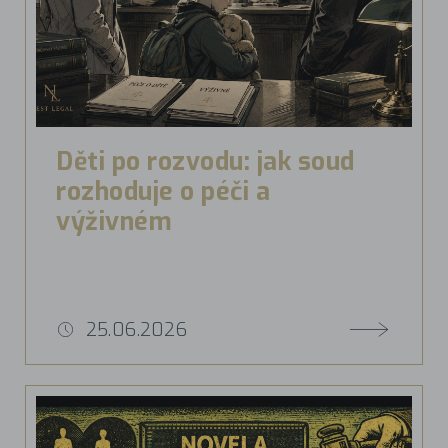
Děti po rozvodu: jak soud
rozhoduje o péči a
výživném
25.06.2026