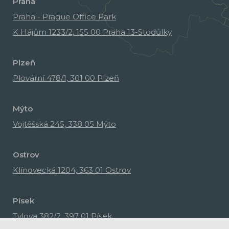
Praha
Praha - Prague Office Park
K Hájům 1233/2, 155 00 Praha 13-Stodůlky
Plzeň
Plovární 478/1, 301 00 Plzeň
Mýto
Vojtěšská 245, 338 05 Mýto
Ostrov
Klínovecká 1204, 363 01 Ostrov
Písek
Tylova 382/2, 397 01 Písek