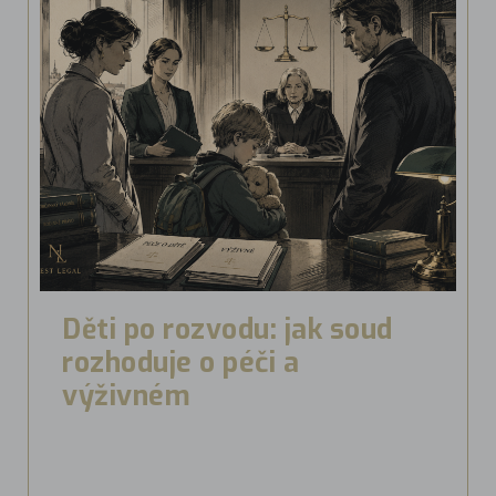
Děti po rozvodu: jak soud
rozhoduje o péči a
výživném