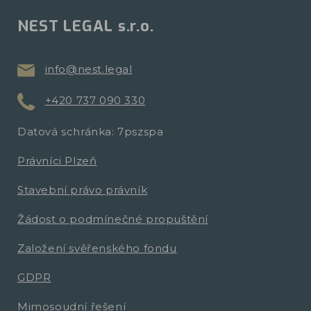
NEST LEGAL s.r.o.
info@nest.legal
+420 737 090 330
Datová schránka: 7pszspa
Právníci Plzeň
Stavební právo právník
Žádost o podmínečné propuštění
Založení svěřenského fondu
GDPR
Mimosoudní řešení