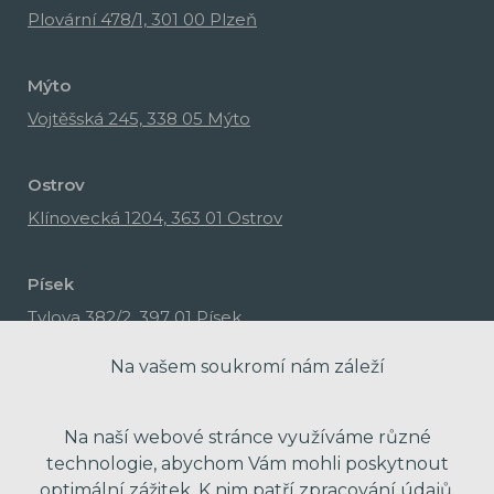
Plovární 478/1, 301 00 Plzeň
Mýto
Vojtěšská 245, 338 05 Mýto
Ostrov
Klínovecká 1204, 363 01 Ostrov
Písek
Tylova 382/2, 397 01 Písek
Na vašem soukromí nám záleží
Na naší webové stránce využíváme různé
technologie, abychom Vám mohli poskytnout
optimální zážitek. K nim patří zpracování údajů,