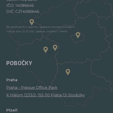
IČO: 14086646
DIČ: CZ14086646
Do obchodního rejstříku zapsaná Krajským soudem
v Plzni dne 21.12.2021, spisová značka C 41649.
POBOČKY
Praha
Praha - Prague Office Park
K Hájům 1233/2, 155 00 Praha 13-Stodůlky
Plzeň