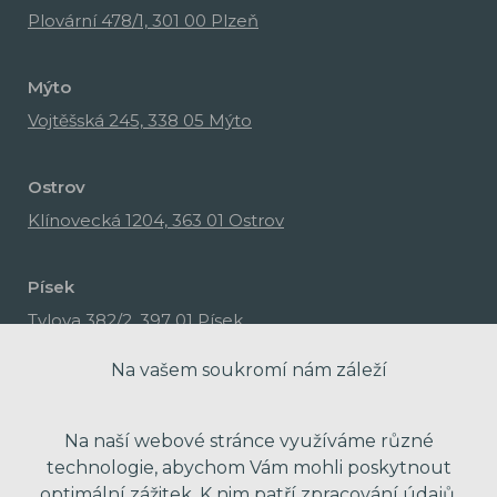
Plovární 478/1, 301 00 Plzeň
Mýto
Vojtěšská 245, 338 05 Mýto
Ostrov
Klínovecká 1204, 363 01 Ostrov
Písek
Tylova 382/2, 397 01 Písek
Na vašem soukromí nám záleží
Na naší webové stránce využíváme různé
technologie, abychom Vám mohli poskytnout
optimální zážitek. K nim patří zpracování údajů,