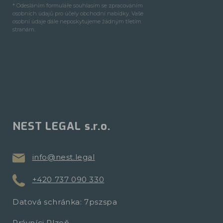
* Odesláním formuláře souhlasím se zpracováním
osobních údajů pro účely obchodní nabídky. Vaše
osobní údaje dále neposkytujeme žádným třetím
stranám.
NEST LEGAL s.r.o.
info@nest.legal
+420 737 090 330
Datová schránka: 7pszspa
Právníci Plzeň