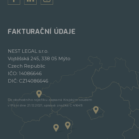
FAKTURAČNÍ ÚDAJE
NEST LEGAL s.r.o.
Vojtěšská 245, 338 05 Mýto
Czech Republic
IČO: 14086646
DIČ: CZ14086646
Do obchodního rejstříku zapsaná Krajským soudem
v Plzni dne 21.12.2021, spisová značka C 41649.