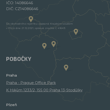
IČO: 14086646
DIČ: CZ14086646
Do obchodního rejstříku zapsaná Krajským soudem
v Plzni dne 21.12.2021, spisová značka C 41649.
POBOČKY
Praha
Praha - Prague Office Park
K Hájům 1233/2, 155 00 Praha 13-Stodůlky
Plzeň