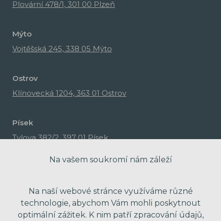
Plovární 478/1, 301 00 Plzeň
Mýto
Vojtěšská 245, 338 05 Mýto
Ostrov
Klínovecká 1204, 363 01 Ostrov
Písek
Tylova 382/2, 397 01 Písek
Na vašem soukromí nám záleží
Na naší webové stránce využíváme různé
technologie, abychom Vám mohli poskytnout
optimální zážitek. K nim patří zpracování údajů,