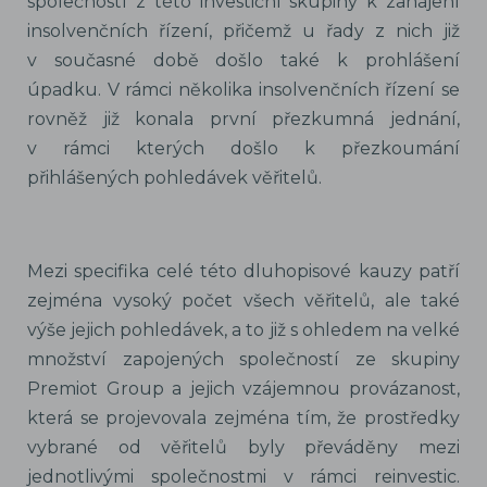
společností z této investiční skupiny k zahájení
insolvenčních řízení, přičemž u řady z nich již
v současné době došlo také k prohlášení
úpadku. V rámci několika insolvenčních řízení se
rovněž již konala první přezkumná jednání,
v rámci kterých došlo k přezkoumání
přihlášených pohledávek věřitelů.
Mezi specifika celé této dluhopisové kauzy patří
zejména vysoký počet všech věřitelů, ale také
výše jejich pohledávek, a to již s ohledem na velké
množství zapojených společností ze skupiny
Premiot Group a jejich vzájemnou provázanost,
která se projevovala zejména tím, že prostředky
vybrané od věřitelů byly převáděny mezi
jednotlivými společnostmi v rámci reinvestic.