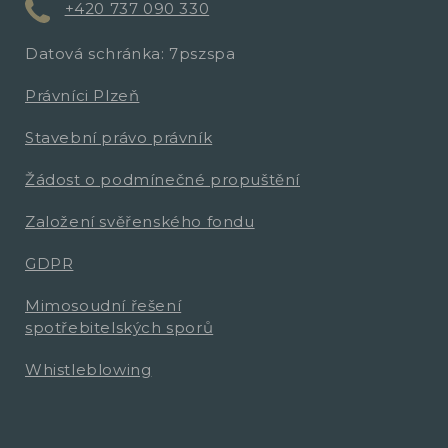
+420 737 090 330
Datová schránka: 7pszspa
Právníci Plzeň
Stavební právo právník
Žádost o podmínečné propuštění
Založení svěřenského fondu
GDPR
Mimosoudní řešení
spotřebitelských sporů
Whistleblowing