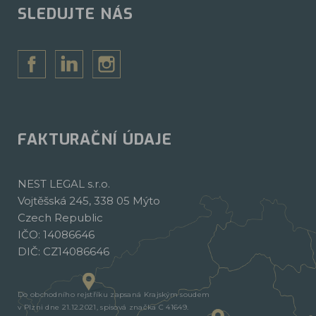
SLEDUJTE NÁS
FAKTURAČNÍ ÚDAJE
NEST LEGAL s.r.o.
Vojtěšská 245, 338 05 Mýto
Czech Republic
IČO: 14086646
DIČ: CZ14086646
Do obchodního rejstříku zapsaná Krajským soudem
v Plzni dne 21.12.2021, spisová značka C 41649.