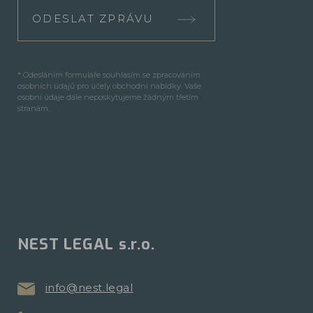
ODESLAT ZPRÁVU
* Odesláním formuláře souhlasím se zpracováním
osobních údajů pro účely obchodní nabídky. Vaše
osobní údaje dále neposkytujeme žádným třetím
stranám.
NEST LEGAL s.r.o.
info@nest.legal