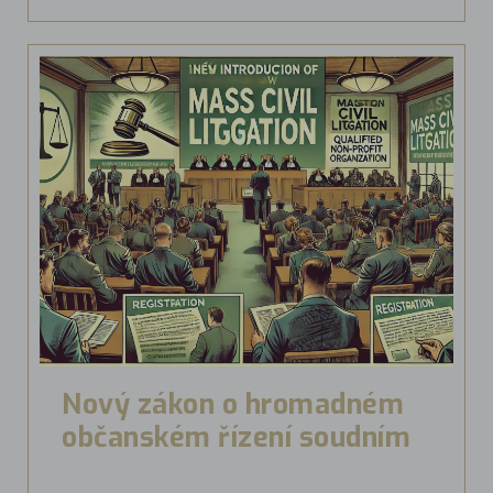
Nový zákon o hromadném
občanském řízení soudním