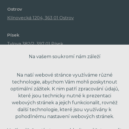
Ostrov
Klínovecká 1204, 363 01 Ostrov
Písek
Tylova 382/2, 397 01 Písek
Na vašem soukromí nám záleží
Na naší webové stránce využíváme různé
technologie, abychom Vám mohli poskytnout
optimální zážitek. K nim patří zpracování údajů,
které jsou technicky nutné k prezentaci
webových stránek a jejich funkcionalit, rovněž
další technologie, které jsou využívány k
pohodlnému nastavení webových stránek.
made with passion by Red Peppers