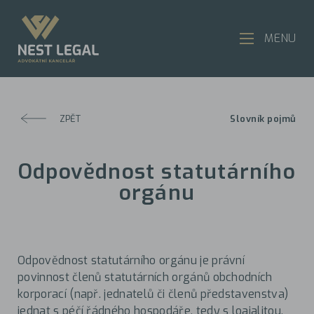
MENU
ZPĚT
Slovník pojmů
Odpovědnost statutárního
orgánu
Odpovědnost statutárního orgánu je právní
povinnost členů statutárních orgánů obchodních
korporací (např. jednatelů či členů představenstva)
jednat s péčí řádného hospodáře, tedy s loajalitou,