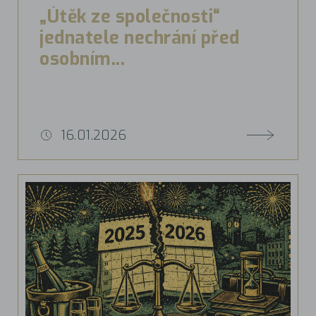
„Útěk ze společnosti“
jednatele nechrání před
osobním...
16.01.2026