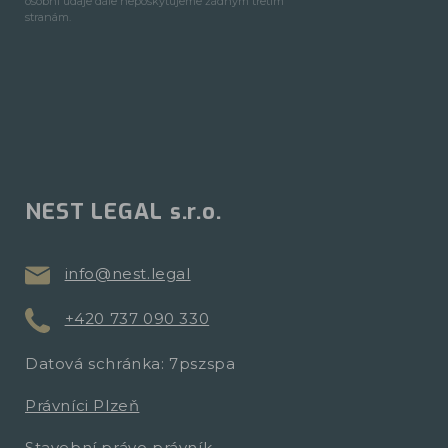
osobní údaje dále neposkytujeme žádným třetím
stranám.
NEST LEGAL s.r.o.
info@nest.legal
+420 737 090 330
Datová schránka: 7pszspa
Právníci Plzeň
Stavební právo právník