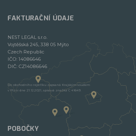
FAKTURAČNÍ ÚDAJE
NEST LEGAL s.r.o.
Vojtěšská 245, 338 05 Mýto
Czech Republic
IČO: 14086646
DIČ: CZ14086646
Do obchodního rejstříku zapsaná Krajským soudem
v Plzni dne 21.12.2021, spisová značka C 41649.
POBOČKY