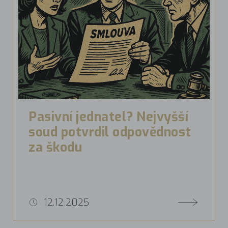
Pasivní jednatel? Nejvyšší
soud potvrdil odpovědnost
za škodu
12.12.2025