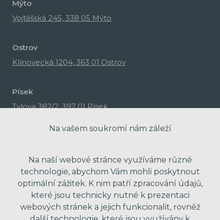
Mýto
Vojtěšská 245, 338 05 Mýto
Ostrov
Klínovecká 1204, 363 01 Ostrov
Písek
Tylova 382/2, 397 01 Písek
Na vašem soukromí nám záleží
Na naší webové stránce využíváme různé
technologie, abychom Vám mohli poskytnout
optimální zážitek. K nim patří zpracování údajů,
které jsou technicky nutné k prezentaci
webových stránek a jejich funkcionalit, rovněž
další technologie, které jsou využívány k