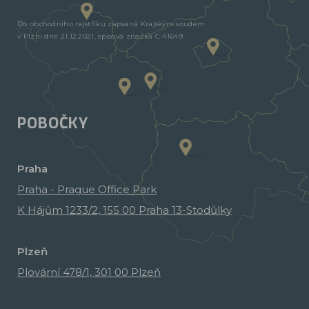
Do obchodního rejstříku zapsaná Krajským soudem
v Plzni dne 21.12.2021, spisová značka C 41649.
POBOČKY
Praha
Praha - Prague Office Park
K Hájům 1233/2, 155 00 Praha 13-Stodůlky
Plzeň
Plovární 478/1, 301 00 Plzeň