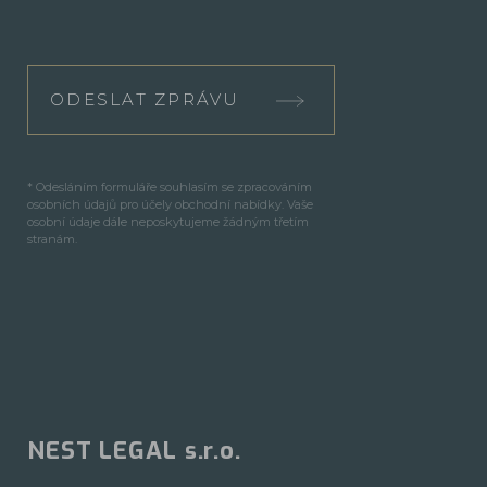
ODESLAT ZPRÁVU
* Odesláním formuláře souhlasím se zpracováním
osobních údajů pro účely obchodní nabídky. Vaše
osobní údaje dále neposkytujeme žádným třetím
stranám.
NEST LEGAL s.r.o.