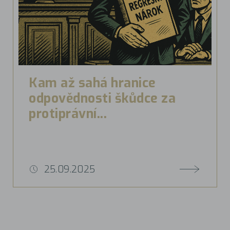
Kam až sahá hranice
odpovědnosti škůdce za
protiprávní...
25.09.2025