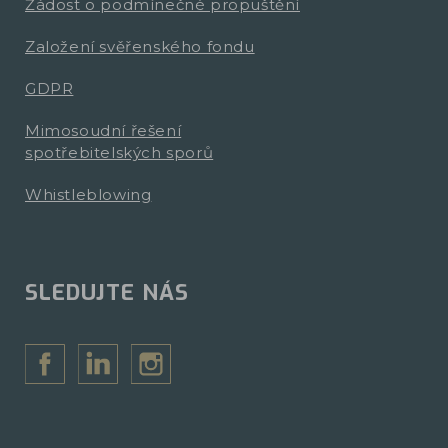
Žádost o podmínečné propuštění
Založení svěřenského fondu
GDPR
Mimosoudní řešení
spotřebitelských sporů
Whistleblowing
SLEDUJTE NÁS