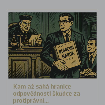
Kam až sahá hranice
odpovědnosti škůdce za
protiprávní...