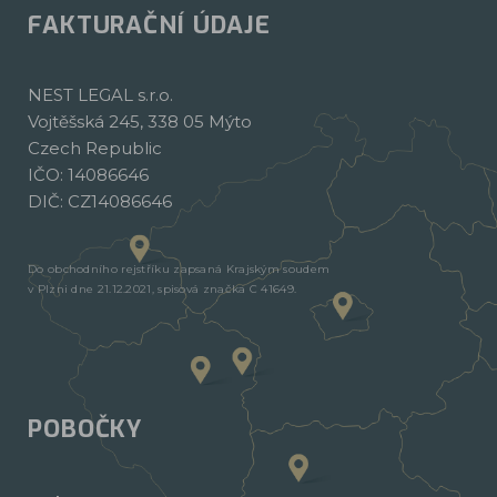
FAKTURAČNÍ ÚDAJE
NEST LEGAL s.r.o.
Vojtěšská 245, 338 05 Mýto
Czech Republic
IČO: 14086646
DIČ: CZ14086646
Do obchodního rejstříku zapsaná Krajským soudem
v Plzni dne 21.12.2021, spisová značka C 41649.
POBOČKY