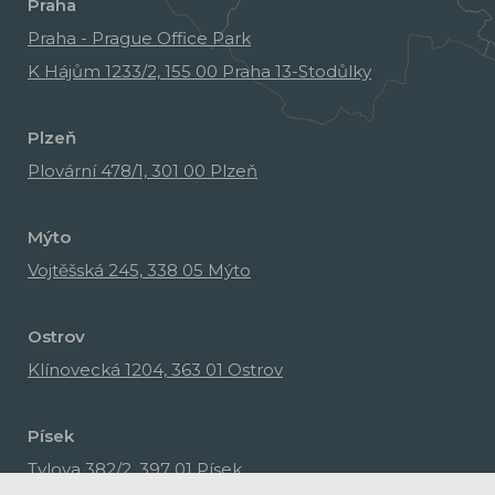
Praha
Praha - Prague Office Park
K Hájům 1233/2, 155 00 Praha 13-Stodůlky
Plzeň
Plovární 478/1, 301 00 Plzeň
Mýto
Vojtěšská 245, 338 05 Mýto
Ostrov
Klínovecká 1204, 363 01 Ostrov
Písek
Tylova 382/2, 397 01 Písek