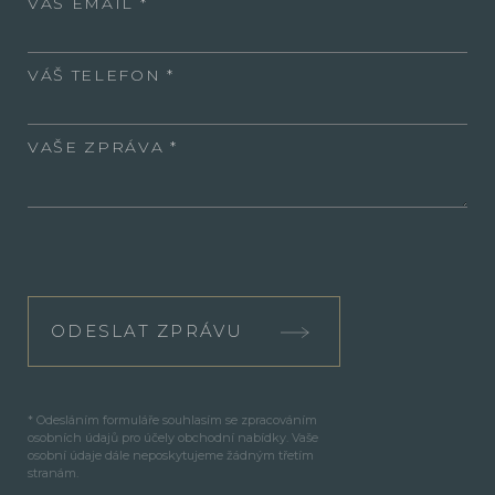
VÁŠ EMAIL
VÁŠ TELEFON
VAŠE ZPRÁVA
ODESLAT ZPRÁVU
* Odesláním formuláře souhlasím se zpracováním
osobních údajů pro účely obchodní nabídky. Vaše
osobní údaje dále neposkytujeme žádným třetím
stranám.