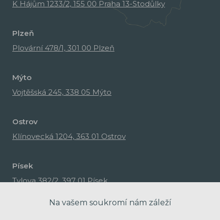
K Hájům 1233/2, 155 00 Praha 13-Stodůlky
Plzeň
Plovární 478/1, 301 00 Plzeň
Mýto
Vojtěšská 245, 338 05 Mýto
Ostrov
Klínovecká 1204, 363 01 Ostrov
Písek
Tylova 382/2, 397 01 Písek
Na vašem soukromí nám záleží