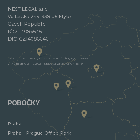
NEST LEGAL s.r.o.
Vojtěšská 245, 338 05 Mýto
Czech Republic
IČO: 14086646
DIČ: CZ14086646
Do obchodního rejstříku zapsaná Krajským soudem
v Plzni dne 21.12.2021, spisová značka C 41649.
POBOČKY
Praha
Praha - Prague Office Park