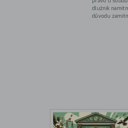
právo u soudu 
dlužník namítn
důvodu zamítn