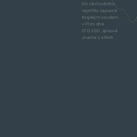
Do obchodního
rejstříku zapsaná
Krajským soudem
v Plzni dne
21.12.2021, spisová
značka C 41649.