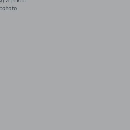
ky) a pokud
 tohoto