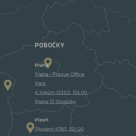
POBOČKY
Praha
Praha - Prague Office
Park
K Hájům 1233/2, 155 00
Praha 13-Stodůlky
Plzeň
Plovární 478/1, 301 00