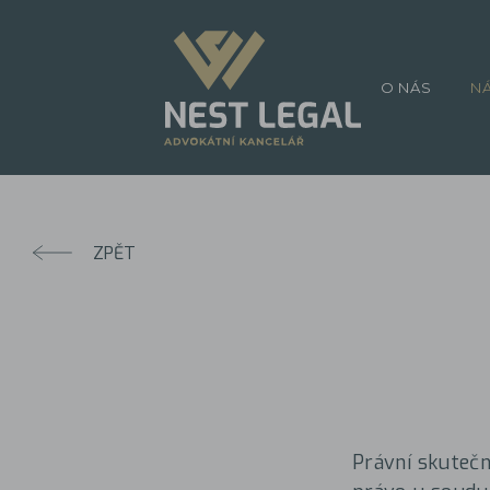
O NÁS
N
ZPĚT
Právní skutečno