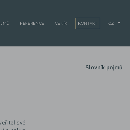
OJMŮ
REFERENCE
CENÍK
KONTAKT
CZ
Slovník pojmů
věřitel své