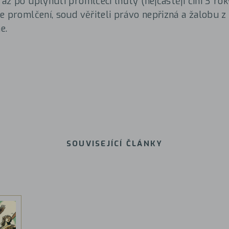
až po uplynutí promlčecí lhůty (nejčastěji činí 3 ro
e promlčení, soud věřiteli právo nepřizná a žalobu z
e.
SOUVISEJÍCÍ ČLÁNKY