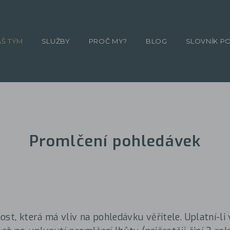
ÁŠ TÝM
SLUŽBY
PROČ MY?
BLOG
SLOVNÍK P
Promlčení pohledávek
st, která má vliv na pohledávku věřitele. Uplatní-li 