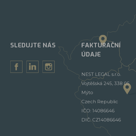
SLEDUJTE NÁS
FAKTURAČNÍ
ÚDAJE
NEST LEGAL s.r.o.
Vojtěšská 245, 338 05
Mýto
Czech Republic
IČO: 14086646
DIČ: CZ14086646