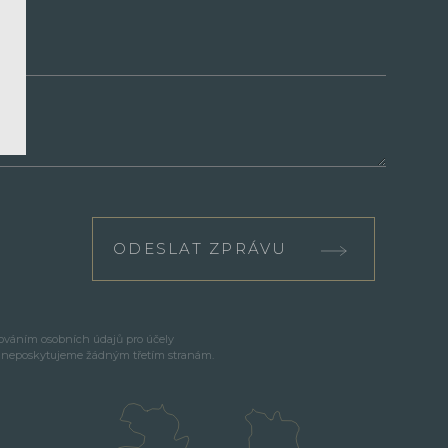
ODESLAT ZPRÁVU
cováním osobních údajů pro účely
e neposkytujeme žádným třetím stranám.