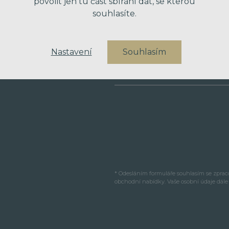
povolit jen tu část sbírání dat, se kterou
souhlasíte.
VÁŠ TELEFON
Nastavení
Souhlasím
VAŠE ZPRÁVA
* Odesláním formuláře souhlasím se zpra
obchodní nabídky. Vaše osobní údaje dál