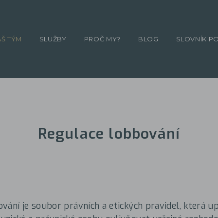
ÁŠ TÝM
SLUŽBY
PROČ MY?
BLOG
SLOVNÍK P
Regulace lobbování
vání je soubor právních a etických pravidel, která u