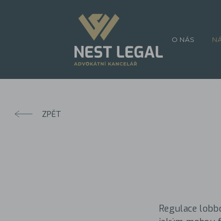
O NÁS
N
ZPĚT
Regulace lobbo