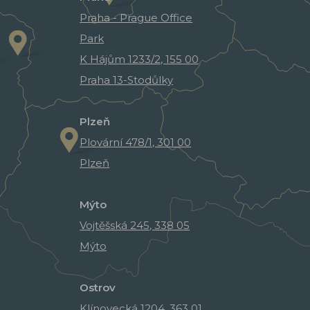
Praha - Prague Office
Park
K Hájům 1233/2, 155 00
Praha 13-Stodůlky
Plzeň
Plovární 478/1, 301 00
Plzeň
Mýto
Vojtěšská 245, 338 05
Mýto
Ostrov
Klínovecká 1204, 363 01