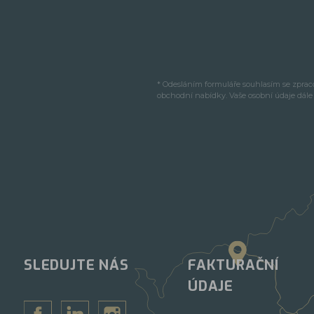
* Odesláním formuláře souhlasím se zpra
obchodní nabídky. Vaše osobní údaje dál
SLEDUJTE NÁS
FAKTURAČNÍ
ÚDAJE