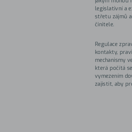
jakým mohou fy
legislativní a 
střetu zájmů a
činitele.
Regulace zprav
kontakty, prav
mechanismy veř
která počítá s
vymezením dovo
zajistit, aby 