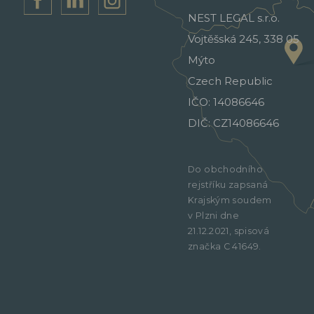
NEST LEGAL s.r.o.
Vojtěšská 245, 338 05
Mýto
Czech Republic
IČO: 14086646
DIČ: CZ14086646
Do obchodního
rejstříku zapsaná
Krajským soudem
v Plzni dne
21.12.2021, spisová
značka C 41649.