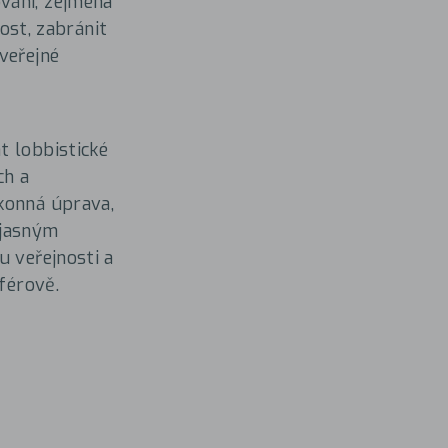
vání, zejména
nost, zabránit
veřejné
t lobbistické
ch a
konná úprava,
 jasným
u veřejnosti a
férově.