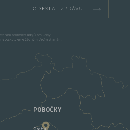
ODESLAT ZPRÁVU
cováním osobních údajů pro účely
e neposkytujeme žádným třetím stranám.
POBOČKY
Praha