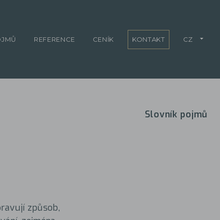
OJMŮ
REFERENCE
CENÍK
KONTAKT
CZ
Slovník pojmů
pravují způsob,