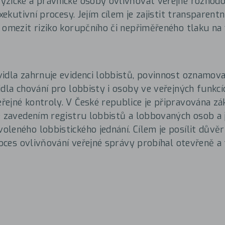
zické a právnické osoby ovlivňovat veřejné rozhodo
exekutivní procesy. Jejím cílem je zajistit transparent
 omezit riziko korupčního či nepřiměřeného tlaku na 
idla zahrnuje evidenci lobbistů, povinnost oznamova
idla chování pro lobbisty i osoby ve veřejných funkcí
ejné kontroly. V České republice je připravována zá
e zavedením registru lobbistů a lobbovaných osob a
leného lobbistického jednání. Cílem je posílit důvěr
proces ovlivňování veřejné správy probíhal otevřeně a 