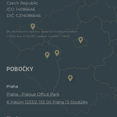
Czech Republic
IČO: 14086646
DIČ: CZ14086646
Do obchodního rejstříku zapsaná Krajským soudem
v Plzni dne 21.12.2021, spisová značka C 41649.
POBOČKY
Praha
Praha - Prague Office Park
K Hájům 1233/2, 155 00 Praha 13-Stodůlky