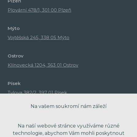
Plzeň
Plovární 478/1, 301 00 Plzeň
Mýto
Vojtěšská 245, 338 05 Mýto
Ostrov
Klínovecká 1204, 363 01 Ostrov
Písek
Tylova 382/2, 397 01 Písek
Na vašem soukromí nám záleží
Na naší webové stránce využíváme různé
technologie, abychom Vám mohli poskytnout