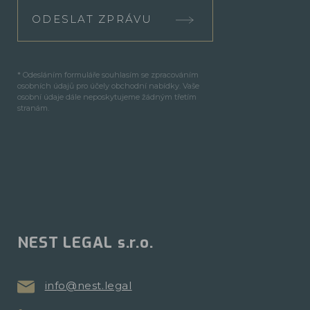
ODESLAT ZPRÁVU
* Odesláním formuláře souhlasím se zpracováním
osobních údajů pro účely obchodní nabídky. Vaše
osobní údaje dále neposkytujeme žádným třetím
stranám.
NEST LEGAL s.r.o.
info@nest.legal