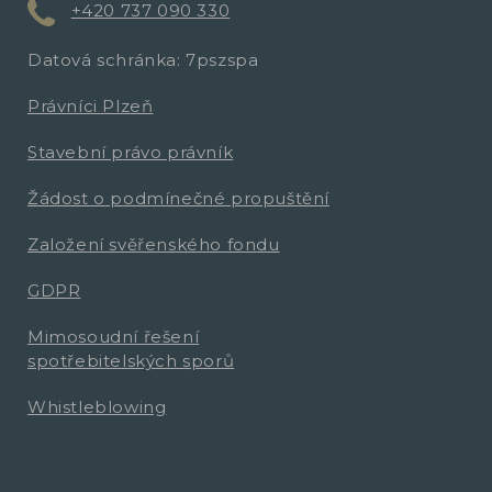
+420 737 090 330
Datová schránka: 7pszspa
Právníci Plzeň
Stavební právo právník
Žádost o podmínečné propuštění
Založení svěřenského fondu
GDPR
Mimosoudní řešení
spotřebitelských sporů
Whistleblowing