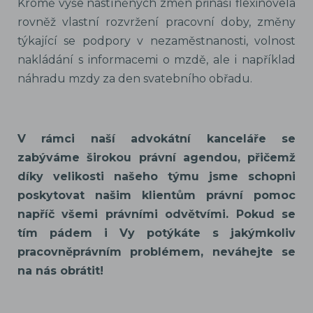
Kromě výše nastíněných změn přináší flexinovela
rovněž vlastní rozvržení pracovní doby, změny
týkající se podpory v nezaměstnanosti, volnost
nakládání s informacemi o mzdě, ale i například
náhradu mzdy za den svatebního obřadu.
V rámci naší advokátní kanceláře se
zabýváme širokou právní agendou, přičemž
díky velikosti našeho týmu jsme schopni
poskytovat našim klientům právní pomoc
napříč všemi právními odvětvími. Pokud se
tím pádem i Vy potýkáte s jakýmkoliv
pracovněprávním problémem, neváhejte se
na nás obrátit!