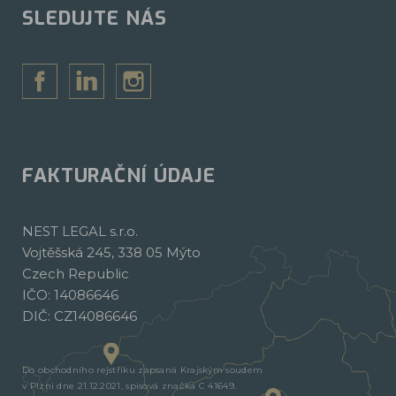
SLEDUJTE NÁS
FAKTURAČNÍ ÚDAJE
NEST LEGAL s.r.o.
Vojtěšská 245, 338 05 Mýto
Czech Republic
IČO: 14086646
DIČ: CZ14086646
Do obchodního rejstříku zapsaná Krajským soudem
v Plzni dne 21.12.2021, spisová značka C 41649.