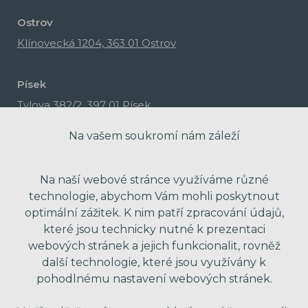
Ostrov
Klínovecká 1204, 363 01 Ostrov
Písek
Tylova 382/2, 397 01 Písek
Na vašem soukromí nám záleží
Na naší webové stránce využíváme různé
technologie, abychom Vám mohli poskytnout
optimální zážitek. K nim patří zpracování údajů,
které jsou technicky nutné k prezentaci
webových stránek a jejich funkcionalit, rovněž
další technologie, které jsou využívány k
pohodlnému nastavení webových stránek.
made with passion by Red Peppers