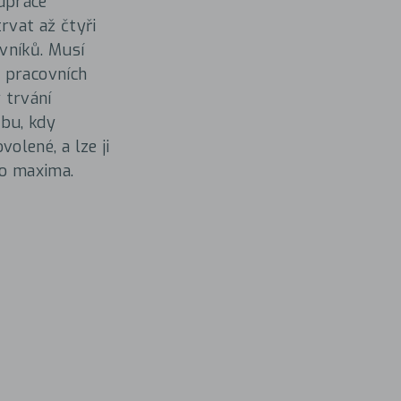
upráce
rvat až čtyři
vníků. Musí
u pracovních
 trvání
bu, kdy
olené, a lze ji
o maxima.