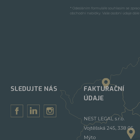
* Odesláním formuláře souhlasím se zpra
obchodní nabídky. Vaše osobní údaje dál
SLEDUJTE NÁS
FAKTURAČNÍ
ÚDAJE
NEST LEGAL s.r.o.
Vojtěšská 245, 338 05
Mýto