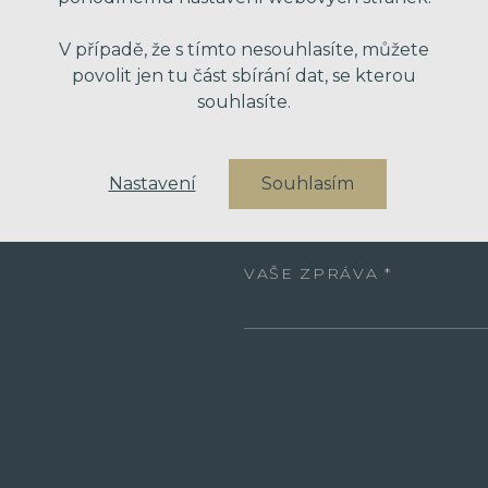
V případě, že s tímto nesouhlasíte, můžete
povolit jen tu část sbírání dat, se kterou
VÁŠ EMAIL
souhlasíte.
VÁŠ TELEFON
Nastavení
Souhlasím
VAŠE ZPRÁVA