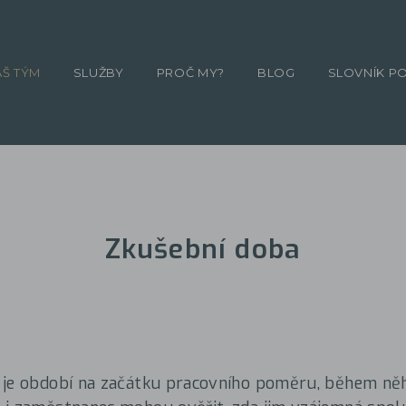
ÁŠ TÝM
SLUŽBY
PROČ MY?
BLOG
SLOVNÍK P
Zkušební doba
 je období na začátku pracovního poměru, během něh