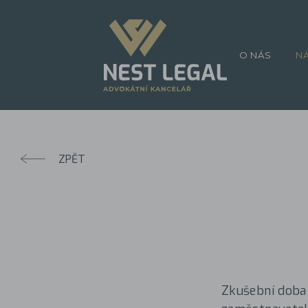
O NÁS
N
ZPĚT
Zkušební doba