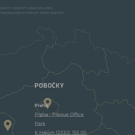
cováním osobních údajů pro účely
e neposkytujeme žádným třetím stranám.
POBOČKY
Praha
Praha - Prague Office
Park
K Hájům 1233/2, 155 00