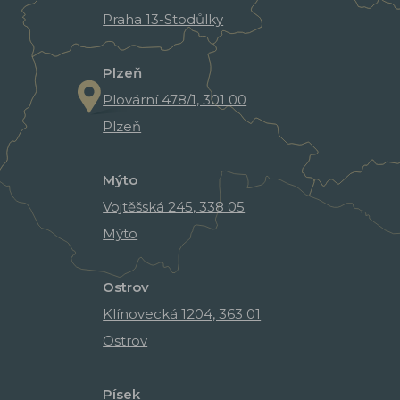
Praha 13-Stodůlky
Plzeň
Plovární 478/1, 301 00
Plzeň
Mýto
Vojtěšská 245, 338 05
Mýto
Ostrov
Klínovecká 1204, 363 01
Ostrov
Písek