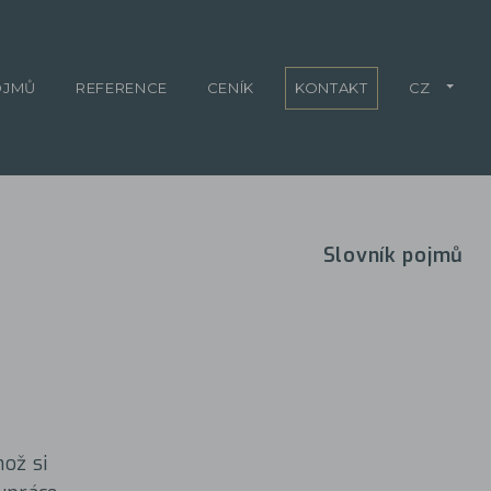
OJMŮ
REFERENCE
CENÍK
KONTAKT
CZ
Slovník pojmů
ož si