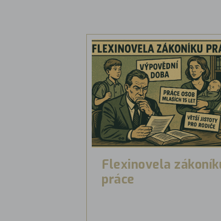
Flexinovela zákoník
práce