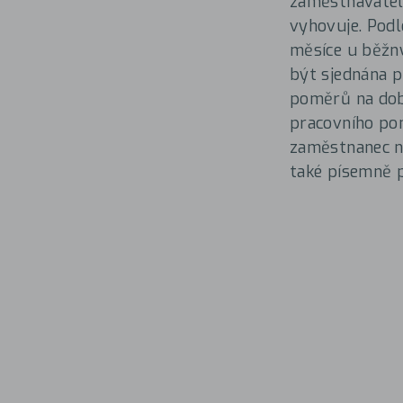
zaměstnavatel
vyhovuje. Podl
měsíce u běžn
být sjednána p
poměrů na dob
pracovního po
zaměstnanec ne
také písemně 