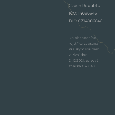
Czech Republic
IČO: 14086646
DIČ: CZ14086646
Do obchodního
rejstříku zapsaná
Krajským soudem
v Plzni dne
21.12.2021, spisová
značka C 41649.