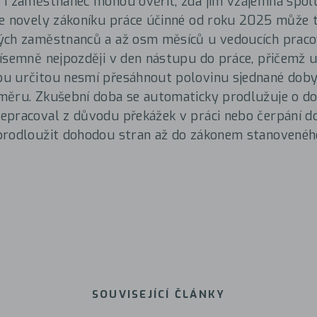
 i zaměstnanec mohou ověřit, zda jim vzájemná spol
e novely zákoníku práce účinné od roku 2025 může t
ých zaměstnanců a až osm měsíců u vedoucích praco
ísemně nejpozději v den nástupu do práce, přičemž 
u určitou nesmí přesáhnout polovinu sjednané doby
měru. Zkušební doba se automaticky prodlužuje o do
pracoval z důvodu překážek v práci nebo čerpání dov
prodloužit dohodou stran až do zákonem stanovenéh
SOUVISEJÍCÍ ČLÁNKY