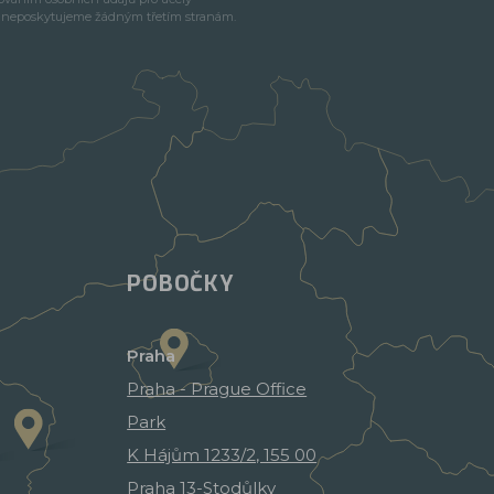
e neposkytujeme žádným třetím stranám.
POBOČKY
Praha
Praha - Prague Office
Park
K Hájům 1233/2, 155 00
Praha 13-Stodůlky