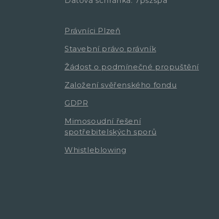
Datová schránka: 7pszspa
Právníci Plzeň
Stavební právo právník
Žádost o podmínečné propuštění
Založení svěřenského fondu
GDPR
Mimosoudní řešení
spotřebitelských sporů
Whistleblowing