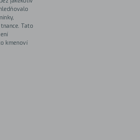
ez jakékoliv
ohledňovalo
ínky,
stnance. Tato
ení
ko kmenoví