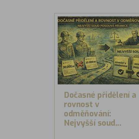
Dočasné přidělení a
rovnost v
odměňování:
Nejvyšší soud...