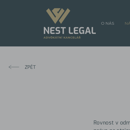
O NÁS
N
ZPĚT
Rovnost v odmě