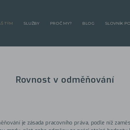
ÁŠ TÝM
SLUŽBY
PROČ MY?
BLOG
SLOVNÍK P
Rovnost v odměňování
ňování je zásada pracovního práva, podle níž zaměs