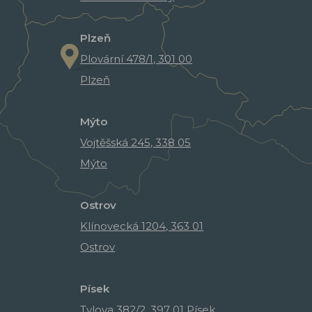
Plzeň
Plovární 478/1, 301 00
Plzeň
Mýto
Vojtěšská 245, 338 05
Mýto
Ostrov
Klínovecká 1204, 363 01
Ostrov
Písek
Tylova 382/2, 397 01 Písek