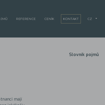
OJMŮ
REFERENCE
CENÍK
KONTAKT
CZ
Slovník pojmů
tnanci mají