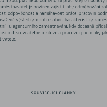
ou mzdu, plat nebo odměnu za práci stejné hodnoty b
Zaměstnavatel je povinen zajistit, aby odměňování z
ost, odpovědnost a namáhavost práce, pracovní podm
sažené výsledky, nikoli osobní charakteristiky zamě
tní i u agenturního zaměstnávání, kdy dočasně přiděl
usí mít srovnatelné mzdové a pracovní podmínky ja
ivatele.
SOUVISEJÍCÍ ČLÁNKY