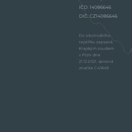
IČO: 14086646
DIČ: CZ14086646
Do obchodního
rejstříku zapsaná
Krajským soudem
v Plzni dne
21.12.2021, spisová
značka C 41649.