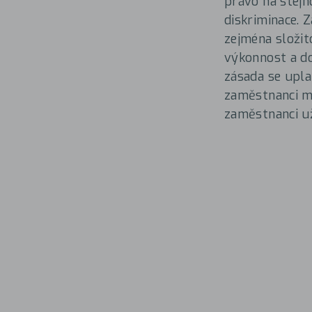
právo na stejn
diskriminace. 
zejména složit
výkonnost a do
zásada se upla
zaměstnanci m
zaměstnanci už