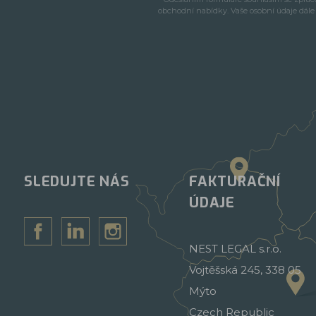
obchodní nabídky. Vaše osobní údaje dál
SLEDUJTE NÁS
FAKTURAČNÍ
ÚDAJE
NEST LEGAL s.r.o.
Vojtěšská 245, 338 05
Mýto
Czech Republic