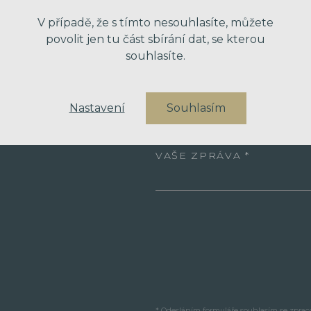
V případě, že s tímto nesouhlasíte, můžete
VÁŠ EMAIL
povolit jen tu část sbírání dat, se kterou
souhlasíte.
VÁŠ TELEFON
Nastavení
Souhlasím
VAŠE ZPRÁVA
* Odesláním formuláře souhlasím se zpra