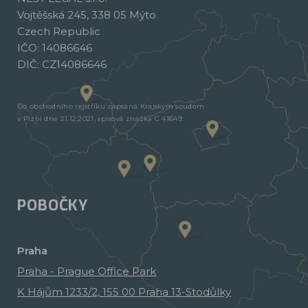
Vojtěšská 245, 338 05 Mýto
Czech Republic
IČO: 14086646
DIČ: CZ14086646
Do obchodního rejstříku zapsaná Krajským soudem
v Plzni dne 21.12.2021, spisová značka C 41649.
POBOČKY
Praha
Praha - Prague Office Park
K Hájům 1233/2, 155 00 Praha 13-Stodůlky