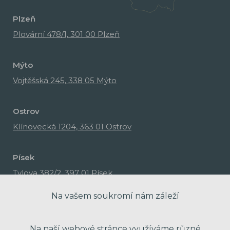
Plzeň
Plovární 478/1, 301 00 Plzeň
Mýto
Vojtěšská 245, 338 05 Mýto
Ostrov
Klínovecká 1204, 363 01 Ostrov
Písek
Tylova 382/2, 397 01 Písek
Na vašem soukromí nám záleží
Na naší webové stránce využíváme různé