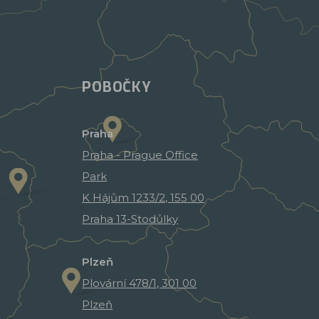
POBOČKY
Praha
Praha - Prague Office
Park
K Hájům 1233/2, 155 00
Praha 13-Stodůlky
Plzeň
Plovární 478/1, 301 00
Plzeň