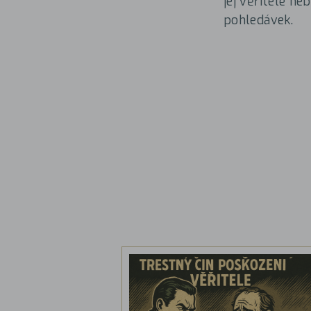
jej věřitelé n
pohledávek.