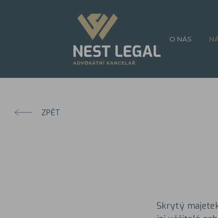
O NÁS
N
ZPĚT
Skrytý majetek