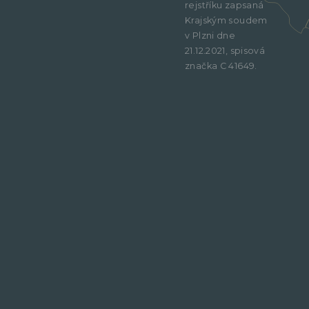
rejstříku zapsaná
Krajským soudem
v Plzni dne
21.12.2021, spisová
značka C 41649.