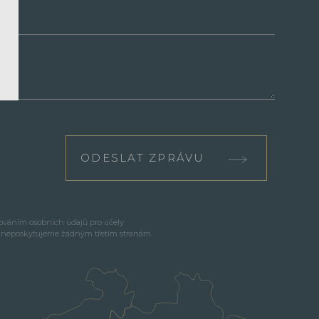
ODESLAT ZPRÁVU
cováním osobních údajů pro účely
e neposkytujeme žádným třetím stranám.