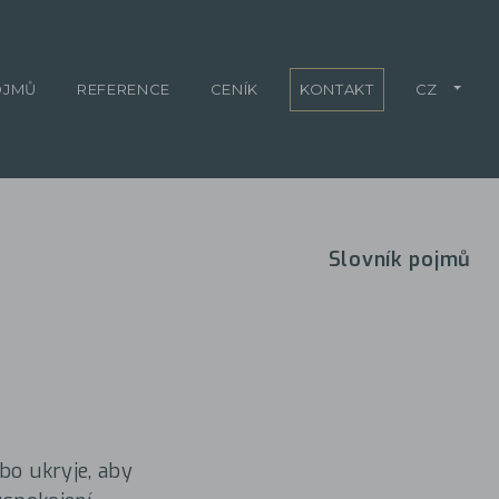
OJMŮ
REFERENCE
CENÍK
KONTAKT
CZ
Slovník pojmů
bo ukryje, aby