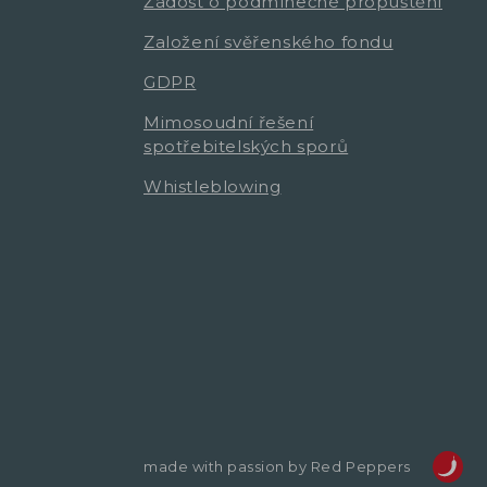
Žádost o podmínečné propuštění
Založení svěřenského fondu
GDPR
Mimosoudní řešení
spotřebitelských sporů
Whistleblowing
made with passion by Red Peppers