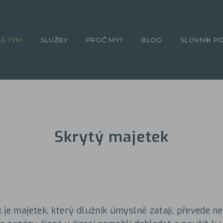
ÁŠ TÝM
SLUŽBY
PROČ MY?
BLOG
SLOVNÍK P
Skrytý majetek
 je majetek, který dlužník úmyslně zatají, převede ne