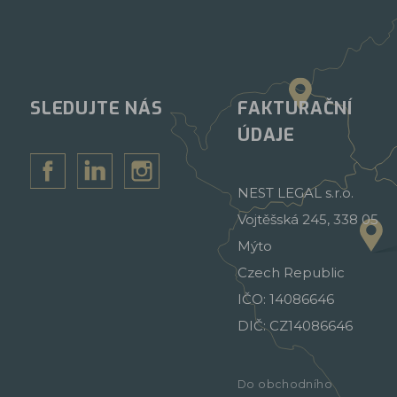
SLEDUJTE NÁS
FAKTURAČNÍ
ÚDAJE
NEST LEGAL s.r.o.
Vojtěšská 245, 338 05
Mýto
Czech Republic
IČO: 14086646
DIČ: CZ14086646
Do obchodního