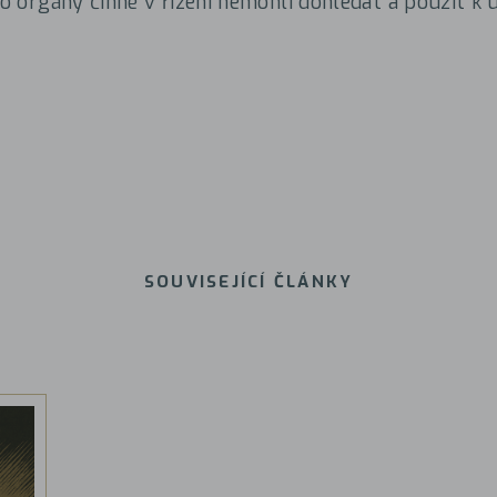
ebo orgány činné v řízení nemohli dohledat a použít k 
SOUVISEJÍCÍ ČLÁNKY