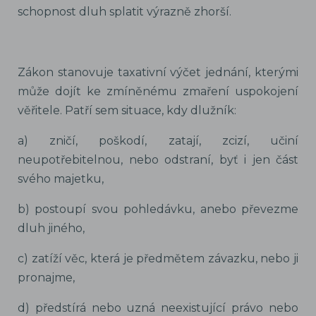
schopnost dluh splatit výrazně zhorší.
Zákon stanovuje taxativní výčet jednání, kterými
může dojít ke zmíněnému zmaření uspokojení
věřitele. Patří sem situace, kdy dlužník:
a) zničí, poškodí, zatají, zcizí, učiní
neupotřebitelnou, nebo odstraní, byť i jen část
svého majetku,
b) postoupí svou pohledávku, anebo převezme
dluh jiného,
c) zatíží věc, která je předmětem závazku, nebo ji
pronajme,
d) předstírá nebo uzná neexistující právo nebo