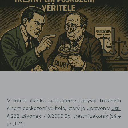
V tomto článku se budeme zabývat trestným
činem poškození věřitele, který je upraven v
ust.
§ 222
, zákona č. 40/2009 Sb., trestní zákoník (dále
je ,,TZ“).