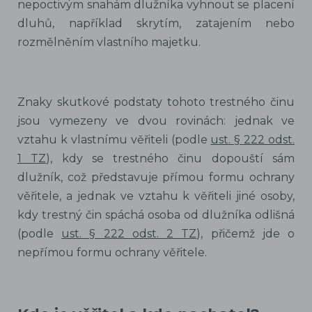
nepoctivým snahám dlužníka vyhnout se placení
dluhů, například skrytím, zatajením nebo
rozmělněním vlastního majetku.
Znaky skutkové podstaty tohoto trestného činu
jsou vymezeny ve dvou rovinách: jednak ve
vztahu k vlastnímu věřiteli (podle
ust. § 222 odst.
1 TZ
), kdy se trestného činu dopouští sám
dlužník, což představuje přímou formu ochrany
věřitele, a jednak ve vztahu k věřiteli jiné osoby,
kdy trestný čin spáchá osoba od dlužníka odlišná
(podle
ust. § 222 odst. 2 TZ
), přičemž jde o
nepřímou formu ochrany věřitele.