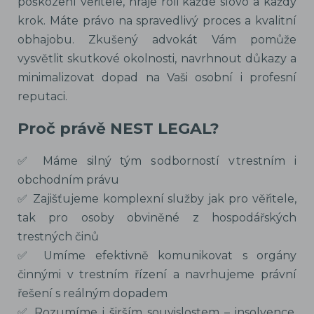
poškození věřitele, hraje roli každé slovo a každý
krok. Máte právo na spravedlivý proces a kvalitní
obhajobu. Zkušený advokát Vám pomůže
vysvětlit skutkové okolnosti, navrhnout důkazy a
minimalizovat dopad na Vaši osobní i profesní
reputaci.
Proč právě NEST LEGAL?
✅ Máme silný tým s odborností v trestním i
obchodním právu
✅ Zajišťujeme komplexní služby jak pro věřitele,
tak pro osoby obviněné z hospodářských
trestných činů
✅ Umíme efektivně komunikovat s orgány
činnými v trestním řízení a navrhujeme právní
řešení s reálným dopadem
✅ Rozumíme i širším souvislostem – insolvence,