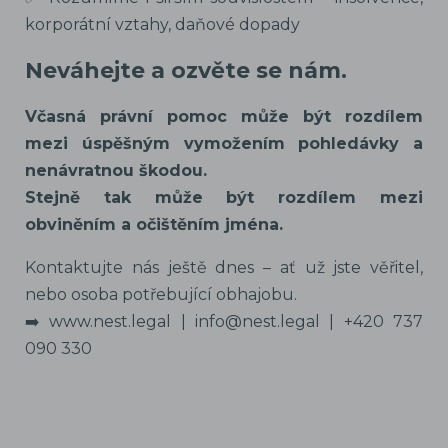
korporátní vztahy, daňové dopady
Neváhejte a ozvěte se nám.
Včasná právní pomoc může být rozdílem
mezi úspěšným vymožením pohledávky a
nenávratnou škodou.
Stejně tak může být rozdílem mezi
obviněním a očištěním jména.
Kontaktujte nás ještě dnes – ať už jste věřitel,
nebo osoba potřebující obhajobu.
➡️ www.nest.legal | info@nest.legal | +420 737
090 330