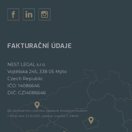
FAKTURAČNÍ ÚDAJE
NEST LEGAL s.r.o.
Vojtěšská 245, 338 05 Mýto
Czech Republic
IČO: 14086646
DIČ: CZ14086646
Do obchodního rejstříku zapsaná Krajským soudem
v Plzni dne 21.12.2021, spisová značka C 41649.