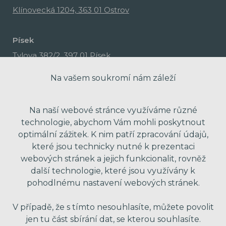
Klínovecká 1204, 363 01 Ostrov
Písek
Tylova 382/2, 397 01 Písek
Na vašem soukromí nám záleží
Na naší webové stránce využíváme různé
technologie, abychom Vám mohli poskytnout
optimální zážitek. K nim patří zpracování údajů,
které jsou technicky nutné k prezentaci
webových stránek a jejich funkcionalit, rovněž
další technologie, které jsou využívány k
pohodlnému nastavení webových stránek.
made with passion by Red Peppers
V případě, že s tímto nesouhlasíte, můžete povolit
jen tu část sbírání dat, se kterou souhlasíte.