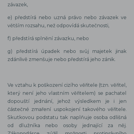
závazek,
e) předstírá nebo uzná právo nebo závazek ve
větším rozsahu, než odpovídá skutečnosti,
f) předstírá splnění závazku, nebo
g) předstírá úpadek nebo svůj majetek jinak
zdánlivě zmenšuje nebo předstírá jeho zánik.
Ve vztahu k poškození cizího věřitele (tzn. věřitel,
který není jeho vlastním věřitelem) se pachatel
dopouští jednání, jehož výsledkem je i jen
částečné zmaření uspokojení takového věřitele.
Skutkovou podstatu tak naplňuje osoba odlišná
od dlužníka nebo osoby jednající za něj.
Zákonodárce zúžil možnosti protiprávního