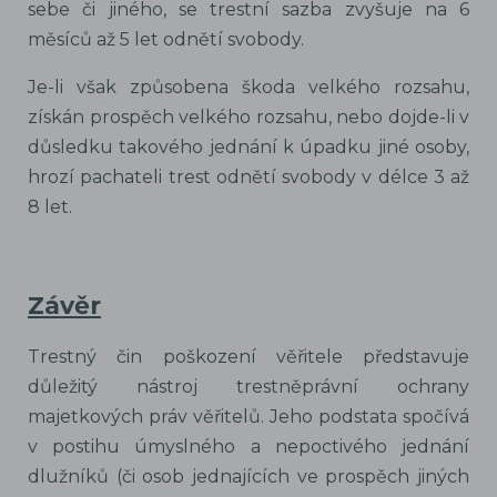
sebe či jiného, se trestní sazba zvyšuje na 6
měsíců až 5 let odnětí svobody.
Je-li však způsobena škoda velkého rozsahu,
získán prospěch velkého rozsahu, nebo dojde-li v
důsledku takového jednání k úpadku jiné osoby,
hrozí pachateli trest odnětí svobody v délce 3 až
8 let.
Závěr
Trestný čin poškození věřitele představuje
důležitý nástroj trestněprávní ochrany
majetkových práv věřitelů. Jeho podstata spočívá
v postihu úmyslného a nepoctivého jednání
dlužníků (či osob jednajících ve prospěch jiných