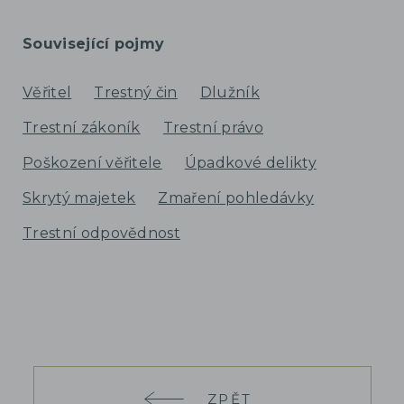
Související pojmy
Věřitel
Trestný čin
Dlužník
Trestní zákoník
Trestní právo
Poškození věřitele
Úpadkové delikty
Skrytý majetek
Zmaření pohledávky
Trestní odpovědnost
ZPĚT