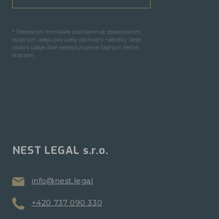
* Odesláním formuláře souhlasím se zpracováním
osobních údajů pro účely obchodní nabídky. Vaše
osobní údaje dále neposkytujeme žádným třetím
stranám.
NEST LEGAL s.r.o.
info@nest.legal
+420 737 090 330