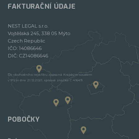
FAKTURAČNÍ ÚDAJE
NEST LEGAL s.r.o.
Vojtěšská 245, 338 05 Mýto
Czech Republic
IČO: 14086646
DIČ: CZ14086646
Do obchodního rejstříku zapsaná Krajským soudem
v Plzni dne 21.12.2021, spisová značka C 41649.
POBOČKY