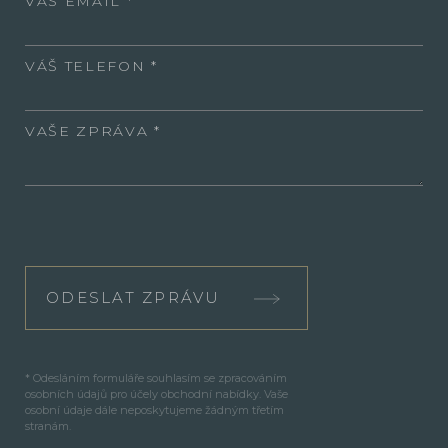
VÁŠ EMAIL
VÁŠ TELEFON
VAŠE ZPRÁVA
ODESLAT ZPRÁVU
* Odesláním formuláře souhlasím se zpracováním
osobních údajů pro účely obchodní nabídky. Vaše
osobní údaje dále neposkytujeme žádným třetím
stranám.