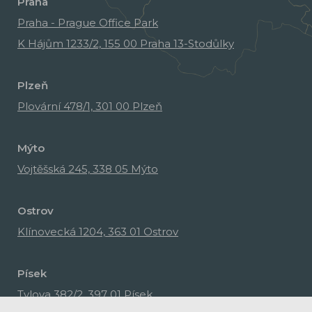
Praha
Praha - Prague Office Park
K Hájům 1233/2, 155 00 Praha 13-Stodůlky
Plzeň
Plovární 478/1, 301 00 Plzeň
Mýto
Vojtěšská 245, 338 05 Mýto
Ostrov
Klínovecká 1204, 363 01 Ostrov
Písek
Tylova 382/2, 397 01 Písek