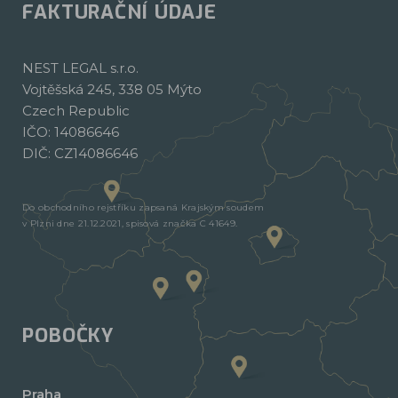
FAKTURAČNÍ ÚDAJE
NEST LEGAL s.r.o.
Vojtěšská 245, 338 05 Mýto
Czech Republic
IČO: 14086646
DIČ: CZ14086646
Do obchodního rejstříku zapsaná Krajským soudem
v Plzni dne 21.12.2021, spisová značka C 41649.
POBOČKY
Praha