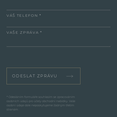
VÁŠ TELEFON
VAŠE ZPRÁVA
ODESLAT ZPRÁVU
* Odesláním formuláře souhlasím se zpracováním
osobních údajů pro účely obchodní nabídky. Vaše
osobní údaje dále neposkytujeme žádným třetím
stranám.