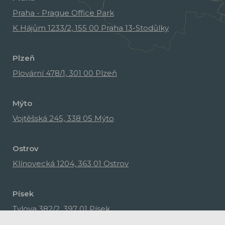
Praha - Prague Office Park
K Hájům 1233/2, 155 00 Praha 13-Stodůlky
Plzeň
Plovární 478/1, 301 00 Plzeň
Mýto
Vojtěšská 245, 338 05 Mýto
Ostrov
Klínovecká 1204, 363 01 Ostrov
Písek
Tylova 382/2, 397 01 Písek